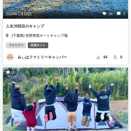
2024年1月13日
56
0
人生39回目のキャンプ
[千葉県] 有野実苑オートキャンプ場
ファミリー
区画サイト
みぃはファミリーキャンパー
44
0
2024年1月21日
17