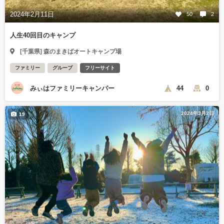
2024年2月11日
50
2
人生40回目のキャンプ
[千葉県] 森のまきばオートキャンプ場
ファミリー
グループ
フリーサイト
みぃはファミリーキャンパー
44
0
2024年3月2日
19