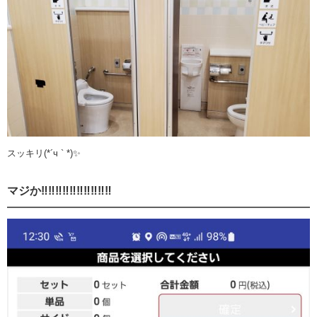
スッキリ(*´ч ` *)✨
マジか‼️‼️‼️‼️‼️‼️‼️‼️‼️‼️