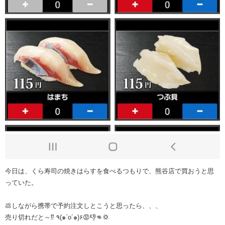
今日は、くら寿司の焼きはらすを食べるつもりで、熊谷店で買おうと思
っていた。
💩しながら携帯で予約注文しとこうと思ったら、、、
売り切れだと～⁉️ ٩(๑`o´๑)۶😡👎👊💢