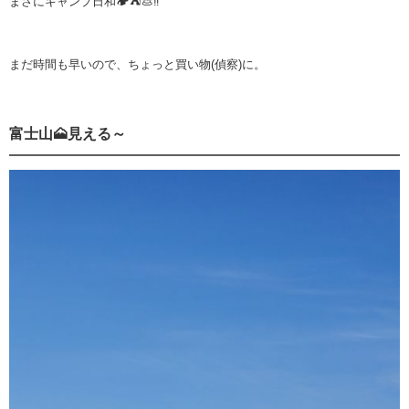
まさにキャンプ日和🏕⛺💩‼️
まだ時間も早いので、ちょっと買い物(偵察)に。
富士山🗻見える～