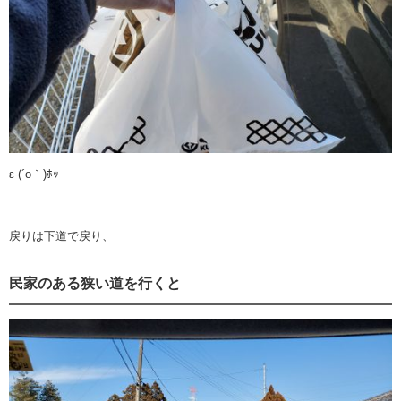
ε-(´o｀)ﾎｯ
戻りは下道で戻り、
民家のある狭い道を行くと