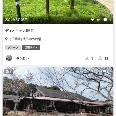
2024年5月05日
39
4
ディオキャン1回目
[千葉県] 成田ゆめ牧場
グループ
区画サイト
ゆうあい
9
11
2023年2月20日
9