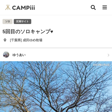
ソロ
区画サイト
5回目のソロキャンプ♥️
[千葉県] 成田ゆめ牧場
ゆうあい
2023年1月6日