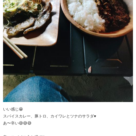
いい感じ😁
スパイスカレー、豚トロ、カイワレとツナのサラダ♥️
あ〜辛い😅😅😅