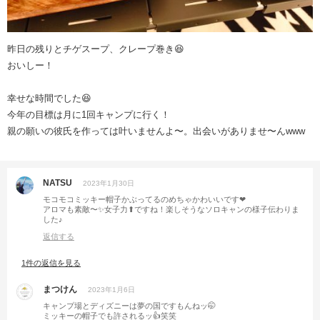
昨日の残りとチゲスープ、クレープ巻き😆
おいしー！
幸せな時間でした😆
今年の目標は月に1回キャンプに行く！
親の願いの彼氏を作っては叶いませんよ〜。出会いがありませ〜んwww
NATSU
2023年1月30日
モコモコミッキー帽子かぶってるのめちゃかわいいです❤
アロマも素敵〜✨女子力⬆ですね！楽しそうなソロキャンの様子伝わりま
した♪
返信する
1件の返信を見る
まつけん
2023年1月6日
キャンプ場とディズニーは夢の国ですもんねッ🤭
ミッキーの帽子でも許されるッ👍笑笑