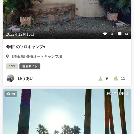
2022年12月15日
64
14
4回目のソロキャンプ♥️
[埼玉県] 長瀞オートキャンプ場
ソロ
区画サイト
ゆうあい
9
11
2022年11月8日
13