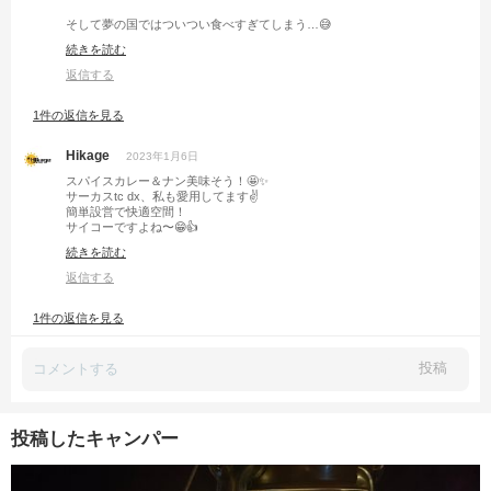
そして夢の国ではついつい食べすぎてしまう…😅
夢の国だからカロリーゼロ🙋‍♂️
続きを読む
だといいっすね😱💦笑笑
返信する
1件の返信を見る
Hikage
2023年1月6日
スパイスカレー＆ナン美味そう！🤩✨
サーカスtc dx、私も愛用してます✌️
簡単設営で快適空間！
サイコーですよね〜😁👍
撤収の時、袋に入り切るかいつもドキドキですが笑
続きを読む
返信する
1件の返信を見る
投稿
投稿したキャンパー