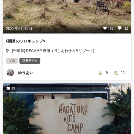
2023年2月19日
66
12
6回目のソロキャンプ♥️
[千葉県] RECAMP 勝浦（旧しあわせの丘リゾート)
ソロ
区画サイト
ゆうあい
9
11
2022年12月16日
13