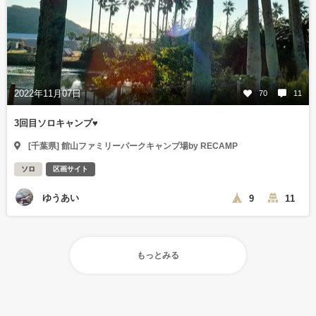
2022年11月07日
70
11
3回目ソロキャンプ♥️
[千葉県] 館山ファミリーパークキャンプ場by RECAMP
ソロ
区画サイト
ゆうあい
9
11
もっとみる