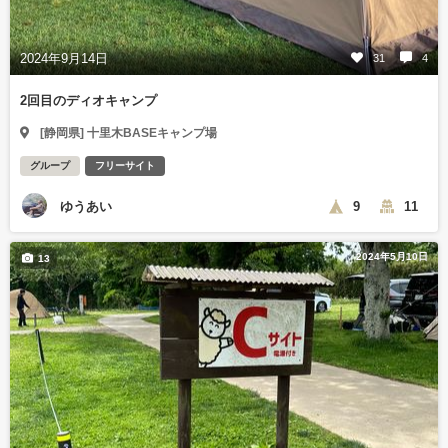
2024年9月14日
31
4
2回目のディオキャンプ
[静岡県] 十里木BASEキャンプ場
グループ
フリーサイト
ゆうあい
9
11
2024年5月10日
13