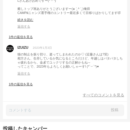
Lさんあけおめですー(*ˊᵕˋ*)
癒しトップ画ありがとうございますー(๑ ˊ͈ ᐞ ˋ͈ )俺得
CAMPiiiニャンズ選手権のエントリー最近多くて目移りばかりしてます🤣
浮気性でごめんなさいな私ですが今年もよろしくお願いします‪(っ ॑꒳ ॑ )b
続きを読む
🐱
返信する
1件の返信を見る
IZUIZU
2023年1月3日
猫の制止を振り切り、逝ってしまわれたのか♡ (近藤さんは?笑)
相方さん、生存しているか気になるところだけど、年越しはバタバタしち
ゃ疲れるから、金💰でユックリするの正解かもね～
ってことで、2023年もよろしくお願いしゃーす! (*´︶`*)♥️
返信する
1件の返信を見る
すべてのコメントを見る
投稿
投稿したキャンパー