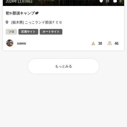
2024年11月09日
28
0
初✨那須キャンプ🏕️
[栃木県] こっこランド那須ＦＣＧ
ソロ
区画サイト
オートサイト
sawa
38
46
もっとみる