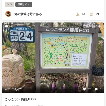
ソロ
区画サイト
俺の酒場は野にある
67
29
2025年5月1日
18
2025年4月24日
28
0
こっこランド那須FCG