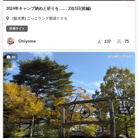
2024年キャンプ納めと祈りを…… 2泊3日(前編)
[栃木県] こっこランド那須ＦＣＧ
区画サイト
Oniyome
137
75
2024年12月18日
29