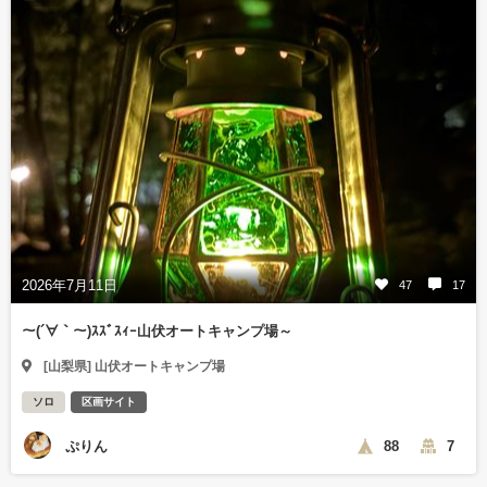
2026年7月11日
47
17
～(´∀｀～)ｽｽﾞｽｨｰ山伏オートキャンプ場～
[山梨県] 山伏オートキャンプ場
ソロ
区画サイト
ぷりん
88
7