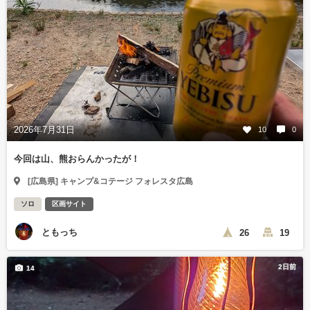
2026年7月31日
10
0
今回は山、熊おらんかったが！
[広島県] キャンプ&コテージ フォレスタ広島
ソロ
区画サイト
ともっち
26
19
2日前
14