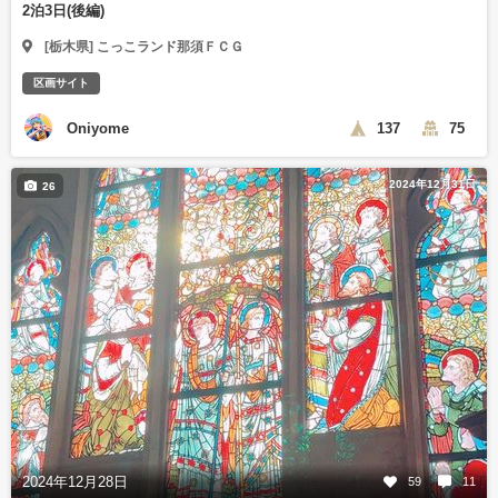
2泊3日(後編)
[栃木県] こっこランド那須ＦＣＧ
区画サイト
Oniyome
137
75
2024年12月31日
26
2024年12月28日
59
11