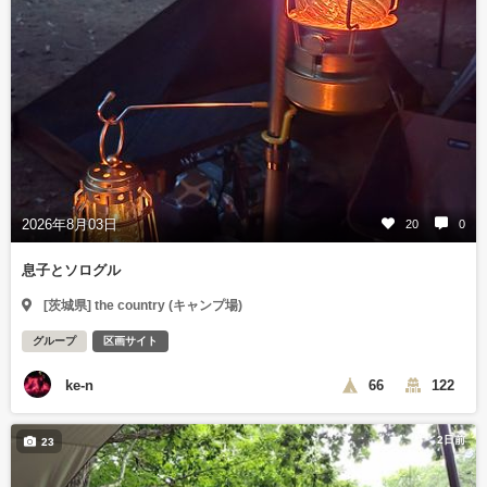
2026年8月03日
20
0
息子とソログル
[茨城県] the country (キャンプ場)
グループ
区画サイト
ke-n
66
122
2日前
23