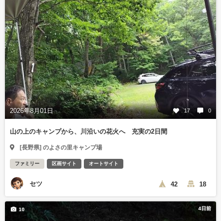
2026年8月01日
17
0
山の上のキャンプから、川沿いの花火へ 充実の2日間
[長野県] のよさの里キャンプ場
ファミリー
区画サイト
オートサイト
セツ
42
18
4日前
10