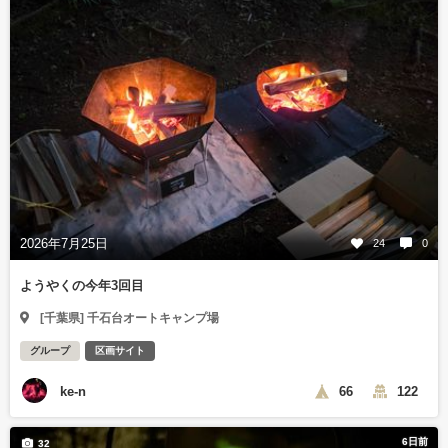
2026年7月25日
24
0
ようやくの今年3回目
[千葉県] 千石台オートキャンプ場
グループ
区画サイト
ke-n
66
122
6日前
32