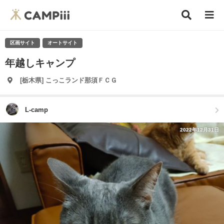
区画サイト
オートサイト
年越しキャンプ
[栃木県] こっこランド那須ＦＣＧ
L-camp
2022年12月31日