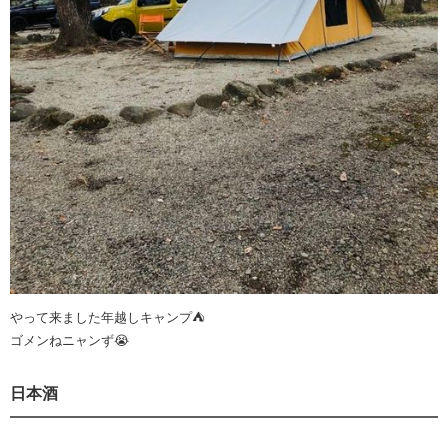
やって来ました年越しキャンプ⛺
ゴメンねニャンず😭
日本酒