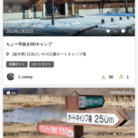
2023年2月11日
55
31
ちょー手抜きBDキャンプ
[栃木県] 日光だいや川公園オートキャンプ場
区画サイト
オートサイト
L-camp
90
1
2023年1月10日
14