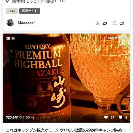
[栃木県] こっこランド那須ＦＣＧ
ソロ
区画サイト
Maaaaaa!
29
19
2025年1月1日
28
2024年12月28日
67
8
これはキャンプか観光か……?!やりたい放題の2024年キャンプ納め！