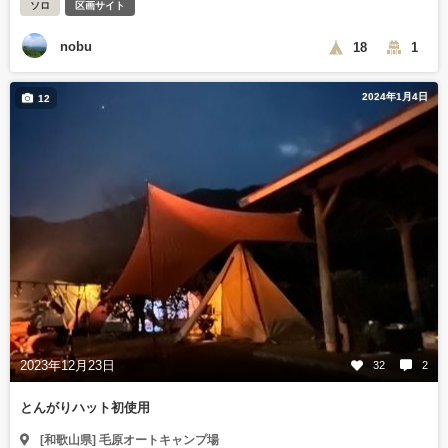
ソロ
区画サイト
nobu
18
1
2024年1月4日
12
2023年12月23日
32
2
とんがりハット初使用
[和歌山県] 毛原オートキャンプ場