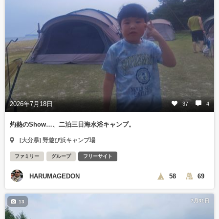
2026年7月18日
37
4
灼熱のShow…、二泊三日海水浴キャンプ。
[大分県] 野遊び浜キャンプ場
ファミリー
グループ
フリーサイト
HARUMAGEDON
58
69
7月31日
13