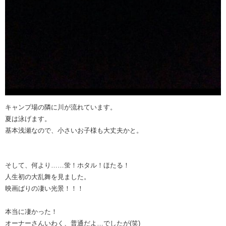
キャンプ場の隣に川が流れています。
夏は泳げます。
基本浅瀬なので、小さいお子様も大丈夫かと。
そして、何より……蛍！ホタル！ほたる！
人生初の大乱舞を見ました。
映画ばりの凄い光景！！！
本当に凄かった！
オーナーさんいわく、普通だよ…でしたが(笑)