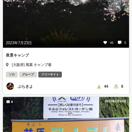
2023年7月23日
45
5
夜景キャンプ
[大阪府] 風葉 キャンプ場
ソロ
グループ
フリーサイト
ぶらきよ
44
8
2023年6月18日
8