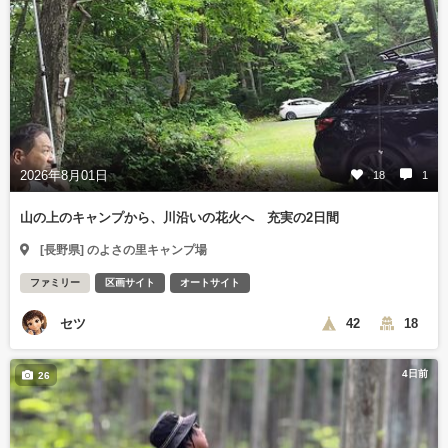
2026年8月01日
18
1
山の上のキャンプから、川沿いの花火へ 充実の2日間
[長野県] のよさの里キャンプ場
ファミリー
区画サイト
オートサイト
セツ
42
18
4日前
26