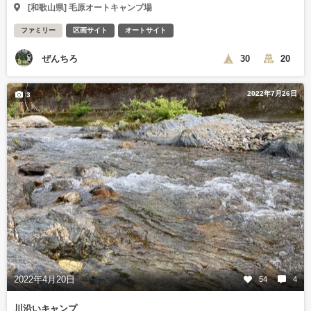
[和歌山県] 毛原オートキャンプ場
ファミリー
区画サイト
オートサイト
ぜんちろ
30
20
2022年7月26日
3
2022年4月20日
54
4
川沿いキャンプ