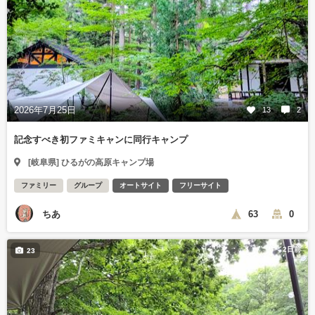
2026年7月25日
13
2
記念すべき初ファミキャンに同行キャンプ
[岐阜県] ひるがの高原キャンプ場
ファミリー
グループ
オートサイト
フリーサイト
ちあ
63
0
2日前
23