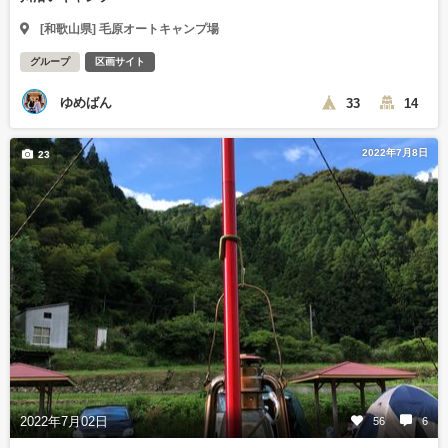
[和歌山県] 毛原オートキャンプ場
グループ
区画サイト
ゆめばん
33
14
2022年7月8日
23
2022年7月02日
56
6