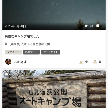
2025年3月20日
23
0
綺麗なキャンプ場でした
[島根県] 宍道ふるさと森林公園
ファミリー
区画サイト
オートサイト
ぶらきよ
44
8
2024年3月25日
6