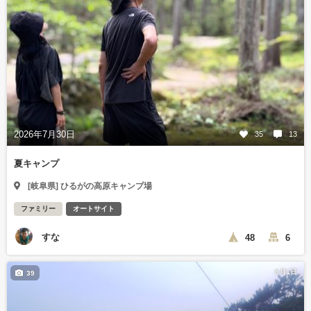
2026年7月30日
35
13
夏キャンプ
[岐阜県] ひるがの高原キャンプ場
ファミリー
オートサイト
すな
48
6
8月1日
39