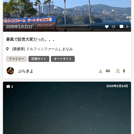
2025年3月22日
23
0
暴風で設営大変だった。。。
[愛媛県] ドルフィンファームしまなみ
ファミリー
区画サイト
オートサイト
ぶらきよ
44
8
2025年3月24日
2