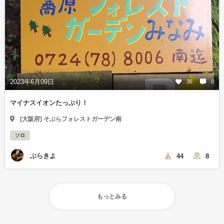
2023年6月09日
36
0
マイナスイオンたっぷり！
[大阪府] そぶらフォレストガーデン南
ソロ
ぶらきよ
44
8
もっとみる