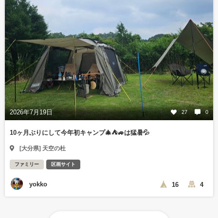
2026年7月19日
27
0
10ヶ月ぶりにして今年初キャンプ🎄⛺🚙は猛暑💦
[大分県] 天空の杜
ファミリー
区画サイト
yokko
16
4