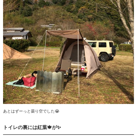
あとはずーっと曇り空でした😭
トイレの裏には紅葉🍁が✨