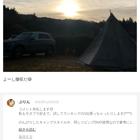
よーし撤収だ😅
ぷりん
2022年12月20日
コメント失礼します😊
私もサタプラ好きで。試してランキングの1位買っちゃったりします(*^^*)
のんびりしたキャンプスタイルや、同じリビングDUO使用なので参考にし
たいです(⁎ᴗ͈ˬᴗ͈⁎)
続きを読む
また、投稿楽しみにしています☺️
返信する