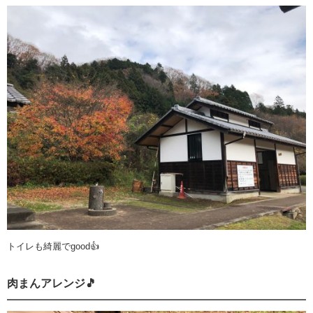
トイレも綺麗でgood👍
肉まんアレンジ🎵