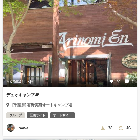
2026年4月25日
20
1
デュオキャンプ🏕️
[千葉県] 有野実苑オートキャンプ場
グループ
区画サイト
オートサイト
sawa
38
46