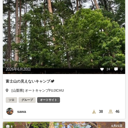
2026年6月20日
24
0
富士山の見えないキャンプ🏕️
[山梨県] オートキャンプFUJICHU
ソロ
グループ
オートサイト
sawa
38
46
6月21日
8