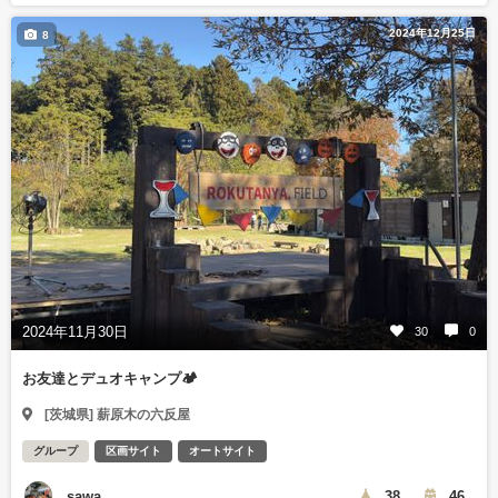
2024年12月25日
8
2024年11月30日
30
0
お友達とデュオキャンプ🏕️
[茨城県] 薪原木の六反屋
グループ
区画サイト
オートサイト
sawa
38
46