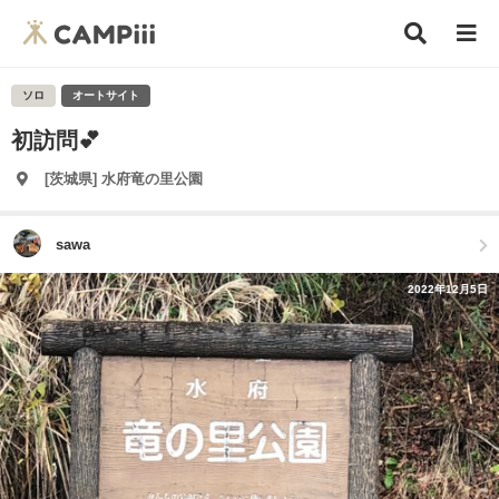
ソロ
オートサイト
初訪問💕
[茨城県] 水府竜の里公園
sawa
2022年12月5日