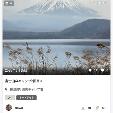
2025年3月23日
26
2025年3月15日
29
0
富士山🗻キャンプ2回目♬
[山梨県] 浩庵キャンプ場
ソロ
オートサイト
sawa
38
46