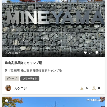
2024年10月12日
27
0
峰山高原星降るキャンプ場
[兵庫県] 峰山高原 星降る高原キャンプ場
グループ
フリーサイト
カケコジ
6
0
2024年9月8日
3