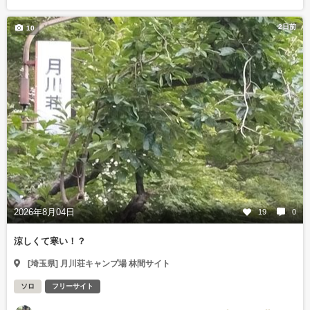
2日前
10
2026年8月04日
19
0
涼しくて寒い！？
[埼玉県] 月川荘キャンプ場 林間サイト
ソロ
フリーサイト