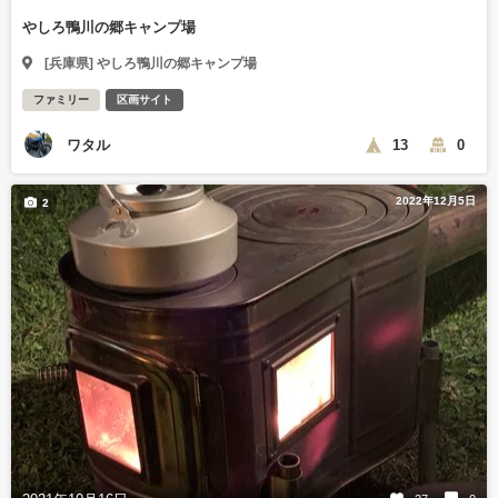
やしろ鴨川の郷キャンプ場
[兵庫県] やしろ鴨川の郷キャンプ場
ファミリー
区画サイト
ワタル
13
0
2022年12月5日
2