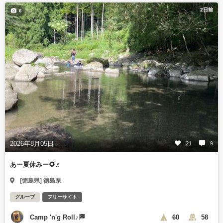
2日前
6
2026年8月05日
21
9
あー夏休みー🌻♬
[徳島県] 徳島県
グループ
フリーサイト
Camp 'n'g Roll♪🏁
60
58