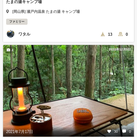
たまの湯キャンプ場
[岡山県] 瀬戸内温泉 たまの湯 キャンプ場
ファミリー
ワタル
13
0
2022年12月5日
2
2021年7月17日
30
0