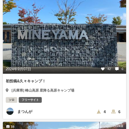
2024年9月07日
42
0
初投稿&久々キャンプ！
[兵庫県] 峰山高原 星降る高原キャンプ場
ソロ
フリーサイト
まつんが
4
6
2022年10月28日
10