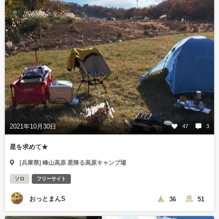
2021年10月30日
47
3
星を求めて★
[兵庫県] 峰山高原 星降る高原キャンプ場
ソロ
フリーサイト
おっとまんS
36
51