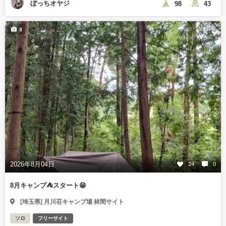
ぼっちオヤジ
98
43
3日前
3
2026年8月04日
24
0
8月キャンプ⛺️スタート😁
[埼玉県] 月川荘キャンプ場 林間サイト
ソロ
フリーサイト