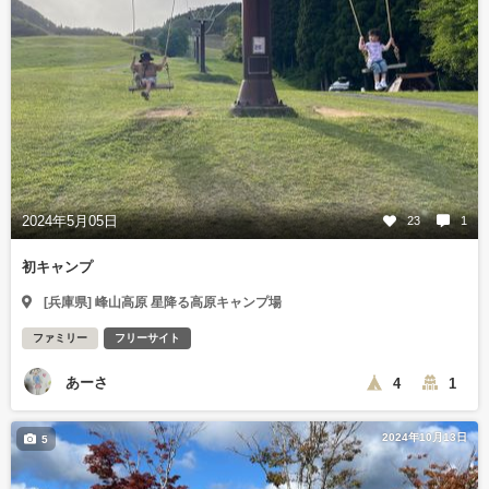
2024年5月05日
23
1
初キャンプ
[兵庫県] 峰山高原 星降る高原キャンプ場
ファミリー
フリーサイト
あーさ
4
1
2024年10月13日
5