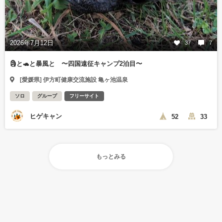
2026年7月12日
37
7
🗿と🐢と暴風と 〜四国遠征キャンプ2泊目〜
[愛媛県] 伊方町健康交流施設 亀ヶ池温泉
ソロ
グループ
フリーサイト
ヒゲキャン
52
33
もっとみる