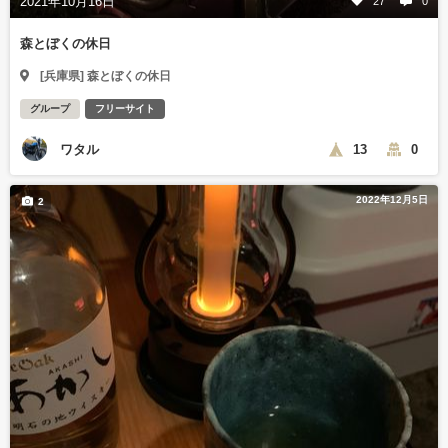
2021年10月16日
27
0
森とぼくの休日
[兵庫県] 森とぼくの休日
グループ
フリーサイト
ワタル
13
0
2022年12月5日
2