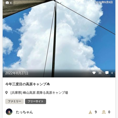
2022年9月9日
4
2022年8月27日
36
4
今年三度目の高原キャンプ⛺️
[兵庫県] 峰山高原 星降る高原キャンプ場
ファミリー
フリーサイト
たっちゃん
9
0