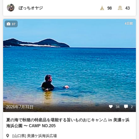
ぼっちオヤジ
98
43
4日前
37
2026年7月31日
34
2
夏の海で秋穂の特産品を堪能する旨いものおじキャン△ in 美濃ヶ浜
海浜公園 〜 CAMP NO.205
[山口県] 美濃ケ浜海浜広場