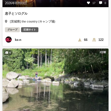
2026年8月03日
17
0
息子とソログル
[茨城県] the country (キャンプ場)
グループ
区画サイト
ke-n
66
122
2日前
6