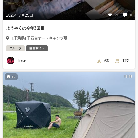
2026年7月25日
21
0
ようやくの今年3回目
[千葉県] 千石台オートキャンプ場
グループ
区画サイト
ke-n
66
122
3日前
16