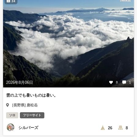
5時間前
24
2026年8月06日
8
1
雲の上でも暑いものは暑い。
[長野県] 唐松岳
ソロ
フリーサイト
シルバーズ
26
8