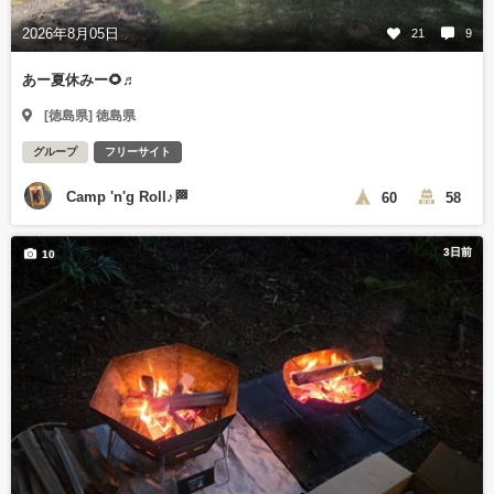
2026年8月05日
21
9
あー夏休みー🌻♬
[徳島県] 徳島県
グループ
フリーサイト
Camp 'n'g Roll♪🏁
60
58
3日前
10