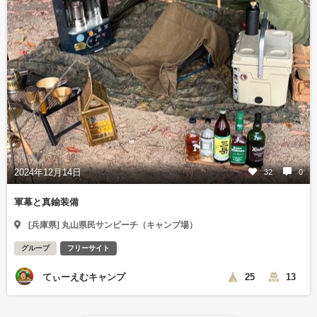
2024年12月14日
32
0
軍幕と真鍮装備
[兵庫県] 丸山県民サンビーチ（キャンプ場）
グループ
フリーサイト
てぃーえむキャンプ
25
13