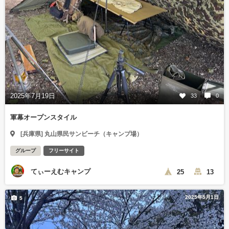
2025年7月19日
33
0
軍幕オープンスタイル
[兵庫県] 丸山県民サンビーチ（キャンプ場）
グループ
フリーサイト
てぃーえむキャンプ
25
13
2025年5月1日
5