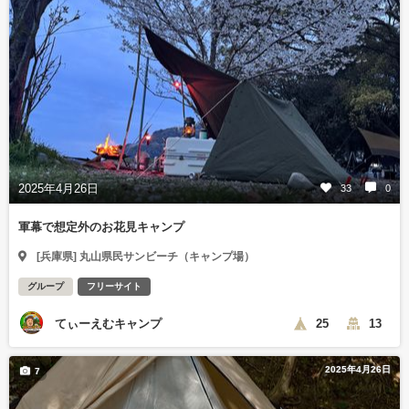
2025年4月26日
33
0
軍幕で想定外のお花見キャンプ
[兵庫県] 丸山県民サンビーチ（キャンプ場）
グループ
フリーサイト
てぃーえむキャンプ
25
13
2025年4月26日
7