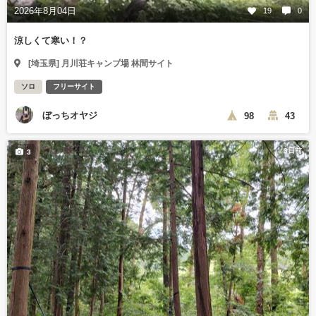
2026年8月04日
19
0
涼しくて寒い！？
[埼玉県] 月川荘キャンプ場 林間サイト
ソロ
フリーサイト
ぼっちオヤジ
98
43
3日前
3