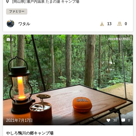
[岡山県] 瀬戸内温泉 たまの湯 キャンプ場
ファミリー
ワタル
13
0
2022年12月5日
2
2021年7月17日
30
0
やしろ鴨川の郷キャンプ場