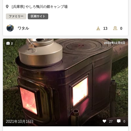
[兵庫県] やしろ鴨川の郷キャンプ場
ファミリー
区画サイト
ワタル
13
0
2022年12月5日
2
2021年10月16日
27
0