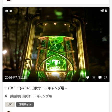
5日前
32
2026年7月11日
45
17
～(´∀｀～)ｽｽﾞｽｨｰ山伏オートキャンプ場～
[山梨県] 山伏オートキャンプ場
ソロ
区画サイト