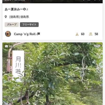
あー夏休みー🌻♬
[徳島県] 徳島県
グループ
フリーサイト
Camp 'n'g Roll♪🏁
60
58
2日前
10