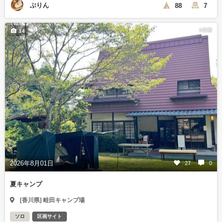
ぷりん
88
7
5日前
14
2026年8月01日
27
0
夏キャンプ
[香川県] 畦田キャンプ場
ソロ
区画サイト