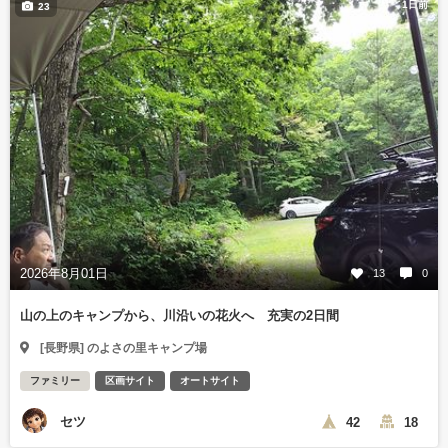
1日前
23
2026年8月01日
13
0
山の上のキャンプから、川沿いの花火へ 充実の2日間
[長野県] のよさの里キャンプ場
ファミリー
区画サイト
オートサイト
セツ
42
18