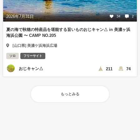
2026年7月31日
34
2
夏の海で秋穂の特産品を堪能する旨いものおじキャン△ in 美濃ヶ浜
海浜公園 〜 CAMP NO.205
[山口県] 美濃ケ浜海浜広場
ソロ
フリーサイト
おじキャン△
211
74
もっとみる