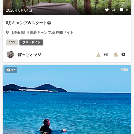
2026年8月04日
24
0
8月キャンプ⛺️スタート😁
[埼玉県] 月川荘キャンプ場 林間サイト
ソロ
フリーサイト
ぼっちオヤジ
98
43
4日前
37