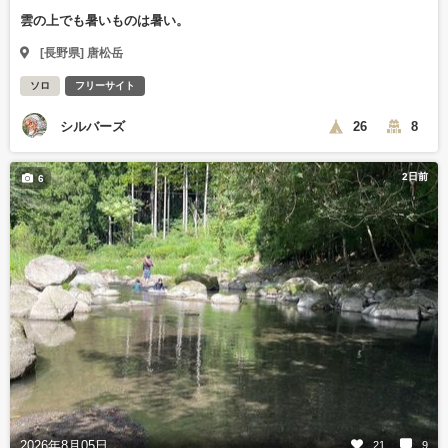
雲の上でも暑いものは暑い。
[長野県] 唐松岳
ソロ
フリーサイト
シルバーズ
26
8
2日前
6
2026年8月05日
21
9