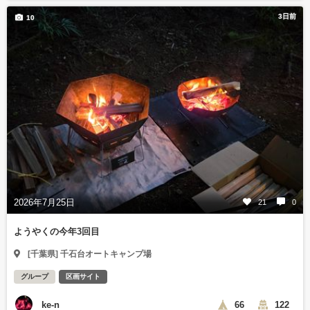
3日前
10
2026年7月25日
21
0
ようやくの今年3回目
[千葉県] 千石台オートキャンプ場
グループ
区画サイト
ke-n
66
122