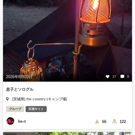
2026年8月03日
17
0
息子とソログル
[茨城県] the country (キャンプ場)
グループ
区画サイト
ke-n
66
122