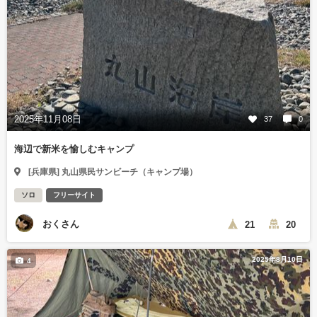
2025年11月08日
37
0
海辺で新米を愉しむキャンプ
[兵庫県] 丸山県民サンビーチ（キャンプ場）
ソロ
フリーサイト
おくさん
21
20
2025年8月10日
4