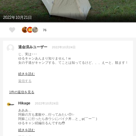
2022年10月21日
76
退会済みユーザー
2022年10月24日
じ、実は･･･
ゆるキャンあんまり知りません！w
女の子達がキャンプする、てことは知ってるけど、、、えーと、観ます！
てか、バイクでキャンプする関東のあの人や、四国にいるあの人とかもそ
続きを読む
うですけど、凄いよね！荷物とかホンマにどーしてるの！？てなる。
気になるのは連泊の時の着替え！
返信する
洗濯して干してるんかな？とか、ふみぶーんさんと話してたことあります
w
1件の返信を見る
ちなみに、ふみぶーんさんは車での連泊でそれを悩んでたけどw
僕もfusion直してバイクで行こかなぁー。
Hikage
2022年10月24日
気持ちええやろなぁー。
あああ…
と思わされる記事でした！
阿蘇の方も素敵や…行ってみたい🥺✨
阿蘇こに行ったら赤ウシにバイク丼…と＿φ(￣ー￣ )
ゆるキャン続編出るんですね😳
観とかないと！
続きを読む