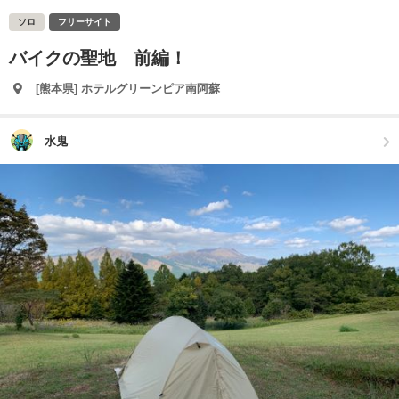
ソロ
フリーサイト
バイクの聖地 前編！
[熊本県] ホテルグリーンピア南阿蘇
水鬼