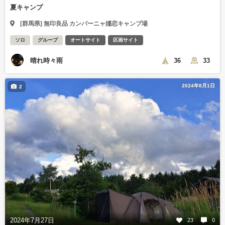
夏キャンプ
[群馬県] 無印良品 カンパーニャ嬬恋キャンプ場
ソロ
グループ
オートサイト
区画サイト
晴れ時々雨
36
33
2024年8月1日
2
2024年7月27日
23
0