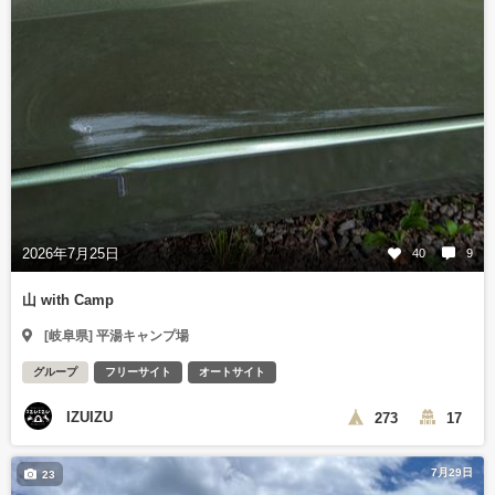
2026年7月25日
40
9
山 with Camp
[岐阜県] 平湯キャンプ場
グループ
フリーサイト
オートサイト
IZUIZU
273
17
7月29日
23