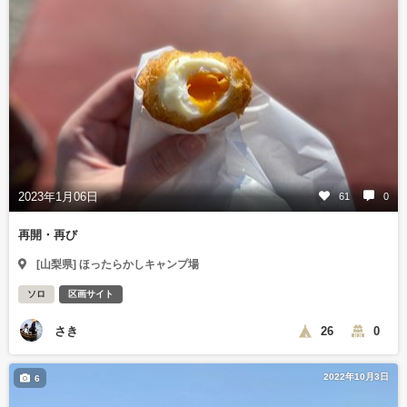
2023年1月06日
61
0
再開・再び
[山梨県] ほったらかしキャンプ場
ソロ
区画サイト
さき
26
0
2022年10月3日
6