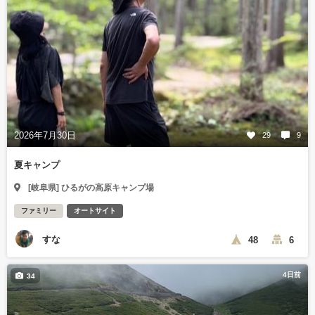
2026年7月30日
29
9
夏キャンプ
[岐阜県] ひるがの高原キャンプ場
ファミリー
オートサイト
すな
48
6
4日前
34