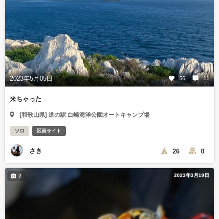
2023年5月05日
56
11
来ちゃった
[和歌山県] 道の駅 白崎海洋公園オートキャンプ場
ソロ
区画サイト
さき
26
0
2023年3月19日
7