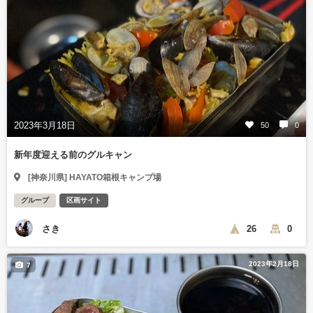
2023年3月18日
50
0
新年度迎える前のグルキャン
[神奈川県] HAYATO箱根キャンプ場
グループ
区画サイト
さき
26
0
2023年2月18日
7