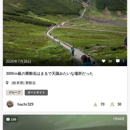
2026年7月26日
39
7
3000ｍ級の乗鞍岳はまるで天国みたいな場所だった
[岐阜県] 乗鞍岳
グループ
オートサイト
hachi329
70
30
7月30日
130