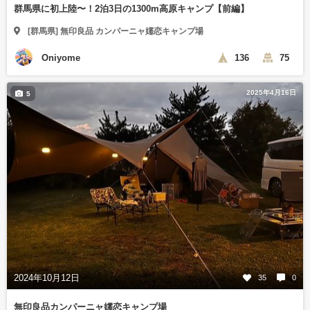
群馬県に初上陸〜！2泊3日の1300m高原キャンプ【前編】
[群馬県] 無印良品 カンパーニャ嬬恋キャンプ場
Oniyome
136
75
2025年4月16日
5
2024年10月12日
35
0
無印良品カンパーニャ嬬恋キャンプ場