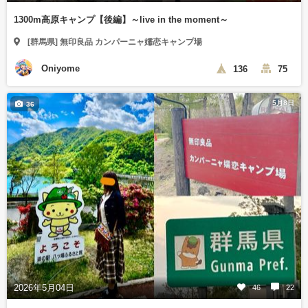
1300m高原キャンプ【後編】～live in the moment～
[群馬県] 無印良品 カンパーニャ嬬恋キャンプ場
Oniyome
136
75
5月8日
36
2026年5月04日
46
22