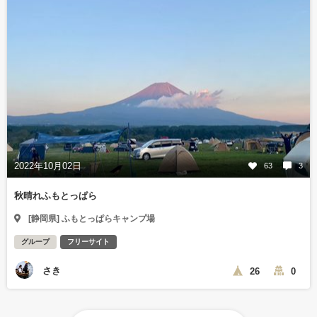
2022年10月02日
63
3
秋晴れふもとっぱら
[静岡県] ふもとっぱらキャンプ場
グループ
フリーサイト
さき
26
0