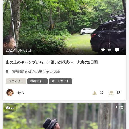
2026年8月01日
10
0
山の上のキャンプから、川沿いの花火へ 充実の2日間
[長野県] のよさの里キャンプ場
ファミリー
区画サイト
オートサイト
セツ
42
18
2日前
26