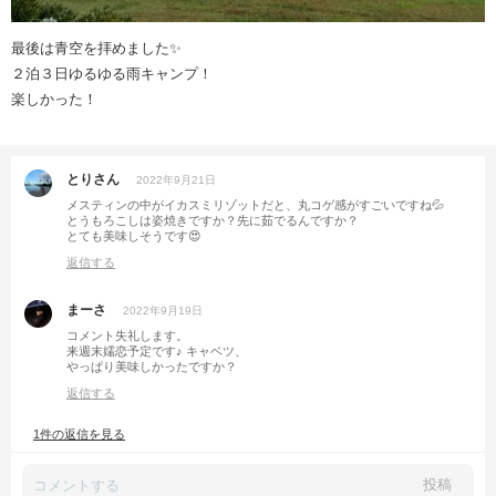
最後は青空を拝めました✨
２泊３日ゆるゆる雨キャンプ！
楽しかった！
とりさん
2022年9月21日
メスティンの中がイカスミリゾットだと、丸コゲ感がすごいですね💦
とうもろこしは姿焼きですか？先に茹でるんですか？
とても美味しそうです😍
返信する
まーさ
2022年9月19日
コメント失礼します。
来週末嬬恋予定です♪ キャベツ、
やっぱり美味しかったですか？
返信する
1件の返信を見る
投稿