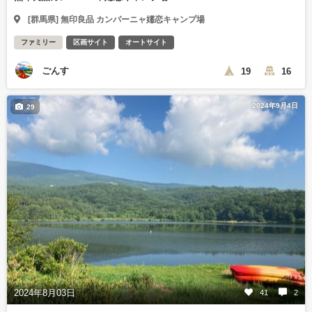
[群馬県] 無印良品 カンパーニャ嬬恋キャンプ場
ファミリー
区画サイト
オートサイト
ごんす
19
16
2024年9月4日
29
2024年8月03日
41
2