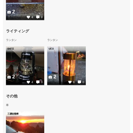
2
4
0
ライティング
ランタン
ランタン
DIETZ
UCO
2
2
4
0
6
0
その他
車
三菱自動車