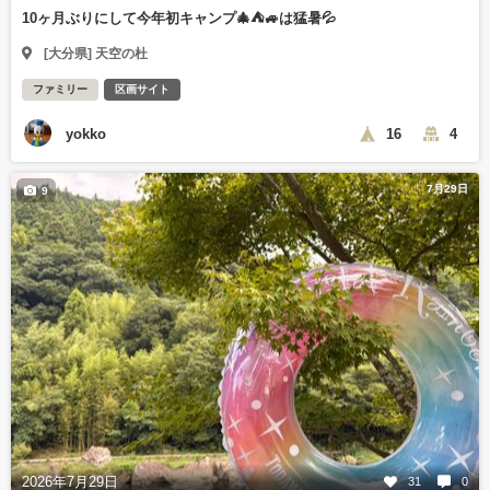
10ヶ月ぶりにして今年初キャンプ🎄⛺🚙は猛暑💦
[大分県] 天空の杜
ファミリー
区画サイト
yokko
16
4
7月29日
9
2026年7月29日
31
0