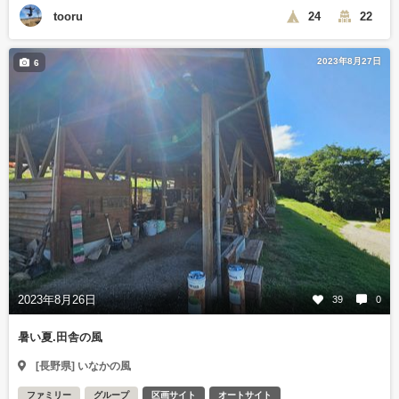
tooru
24
22
2023年8月27日
6
2023年8月26日
39
0
暑い夏.田舎の風
[長野県] いなかの風
ファミリー
グループ
区画サイト
オートサイト