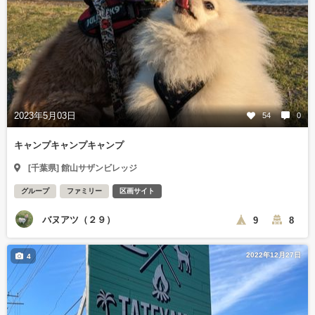
2023年5月03日
54
0
キャンプキャンプキャンプ
[千葉県] 館山サザンビレッジ
グループ
ファミリー
区画サイト
バヌアツ（２９）
9
8
2022年12月27日
4