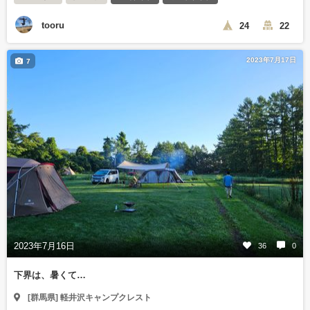
tooru
24
22
2023年7月17日
7
2023年7月16日
36
0
下界は、暑くて…
[群馬県] 軽井沢キャンプクレスト