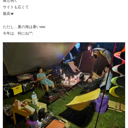
風も弱く
サイトも広くて
最高☀
ただし…夏の海は暑いww
今年は、特にね^^;