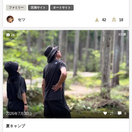
ファミリー
区画サイト
オートサイト
セツ
42
18
2日前
26
2026年7月30日
27
9
夏キャンプ