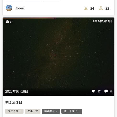
tooru
24
22
2023年9月18日
6
2023年9月16日
37
0
初２泊３日
ファミリー
グループ
区画サイト
オートサイト