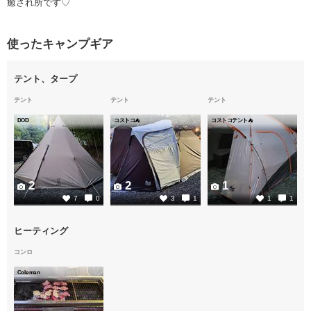
癒され所です♡
使ったキャンプギア
テント、タープ
テント
テント
テント
DOD
コストコ⛺
コストコテント⛺
2
2
1
7
0
3
1
1
1
ヒーティング
コンロ
Coleman