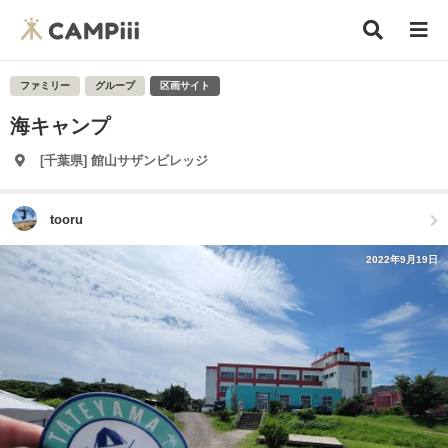
ファミリー
グループ
区画サイト
海キャンプ
[千葉県] 館山サザンビレッジ
tooru
2022年9月19日