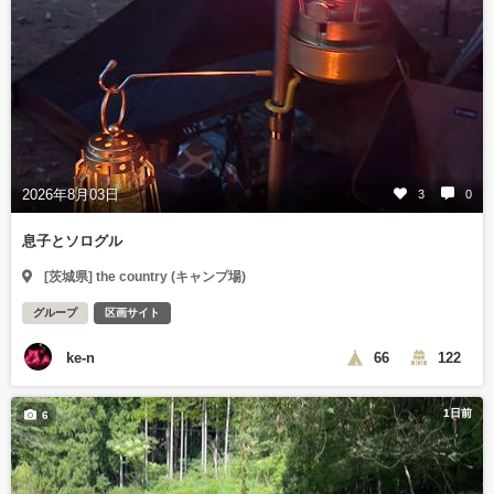
2026年8月03日
3
0
息子とソログル
[茨城県] the country (キャンプ場)
グループ
区画サイト
ke-n
66
122
1日前
6