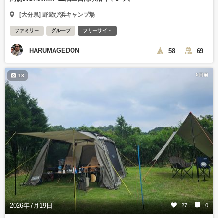
[大分県] 野遊び浜キャンプ場
ファミリー
グループ
フリーサイト
HARUMAGEDON
58
69
5日前
13
2026年7月19日
27
0