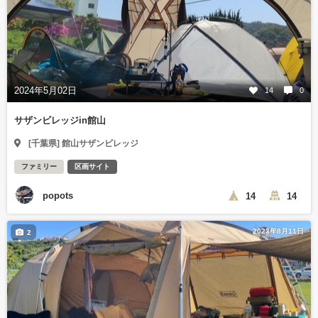
2024年5月02日
14
0
サザンビレッジin館山
[千葉県] 館山サザンビレッジ
ファミリー
区画サイト
popots
14
14
2023年8月11日
2