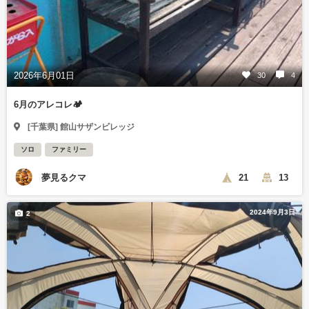
2026年6月01日
30
4
6月のアレコレ🏕
[千葉県] 館山サザンビレッジ
ソロ
ファミリー
夢見るクマ
21
13
2024年9月3日
2