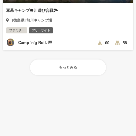
軍幕キャンプ🪖川遊び合戦🏞️
[徳島県] 前川キャンプ場
ファミリー
フリーサイト
Camp 'n'g Roll♪🏁
60
58
もっとみる