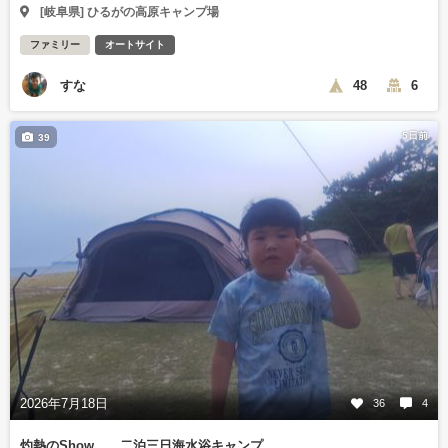
[岐阜県] ひるがの高原キャンプ場
ファミリー
オートサイト
すな
48
6
5日前
39
2026年7月18日
36
4
灼熱のShow…、二泊三日海水浴キャンプ。