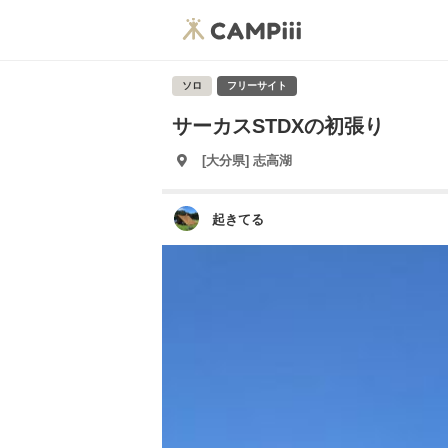
ソロ
フリーサイト
サーカスSTDXの初張り
[大分県] 志高湖
起きてる