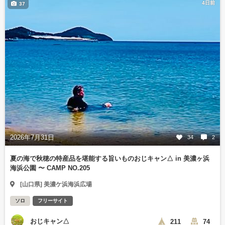
4日前
37
2026年7月31日
34
2
夏の海で秋穂の特産品を堪能する旨いものおじキャン△ in 美濃ヶ浜
海浜公園 〜 CAMP NO.205
[山口県] 美濃ケ浜海浜広場
ソロ
フリーサイト
おじキャン△
211
74