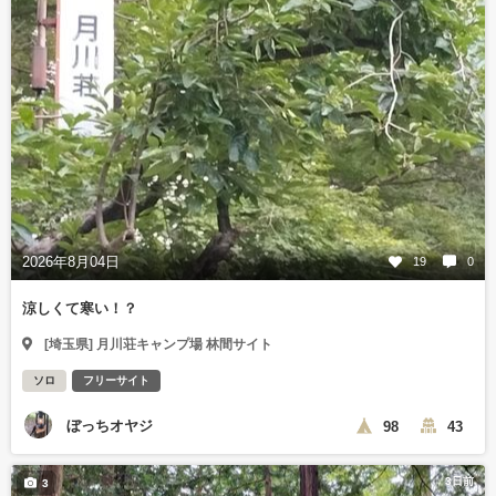
2026年8月04日
19
0
涼しくて寒い！？
[埼玉県] 月川荘キャンプ場 林間サイト
ソロ
フリーサイト
ぼっちオヤジ
98
43
3日前
3