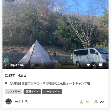
2023年3月04日
51
5
2023年 4泊目
[兵庫県] 西脇市日本のへそ日時計の丘公園オートキャンプ場
ファミリー
区画サイト
オートサイト
ぜんちろ
30
20