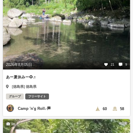
2026年8月05日
21
9
あー夏休みー🌻♬
[徳島県] 徳島県
グループ
フリーサイト
Camp 'n'g Roll♪🏁
60
58
2日前
10