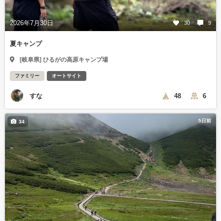
2026年7月30日
30
9
夏キャンプ
[岐阜県] ひるがの高原キャンプ場
ファミリー
オートサイト
すな
48
6
5日前
34