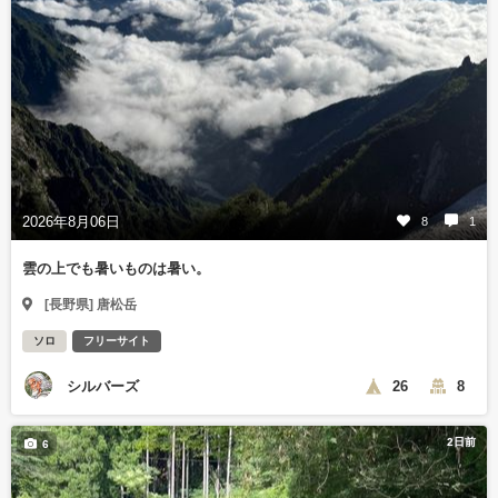
2026年8月06日
8
1
雲の上でも暑いものは暑い。
[長野県] 唐松岳
ソロ
フリーサイト
シルバーズ
26
8
2日前
6