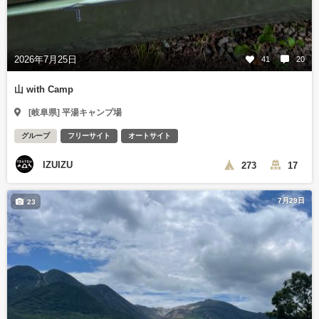
2026年7月25日
41
20
山 with Camp
[岐阜県] 平湯キャンプ場
グループ
フリーサイト
オートサイト
IZUIZU
273
17
7月29日
23