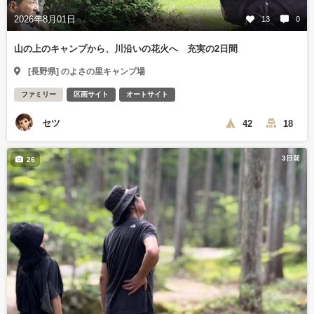
2026年8月01日
13
0
山の上のキャンプから、川沿いの花火へ 充実の2日間
[長野県] のよさの里キャンプ場
ファミリー
区画サイト
オートサイト
セツ
42
18
3日前
26