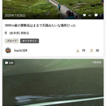
2026年7月26日
40
7
3000ｍ級の乗鞍岳はまるで天国みたいな場所だった
[岐阜県] 乗鞍岳
グループ
オートサイト
hachi329
70
30
7月30日
130