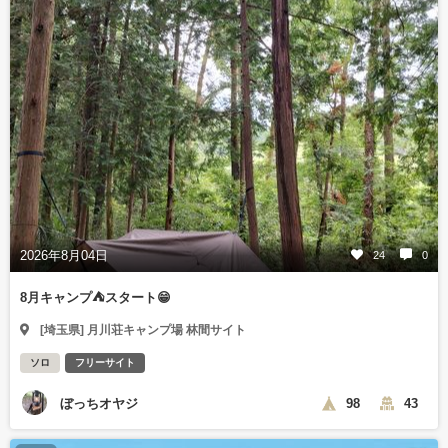
2026年8月04日
24
0
8月キャンプ⛺️スタート😁
[埼玉県] 月川荘キャンプ場 林間サイト
ソロ
フリーサイト
ぼっちオヤジ
98
43