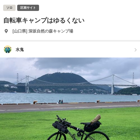
ソロ
区画サイト
自転車キャンプはゆるくない
[山口県] 深坂自然の森キャンプ場
水鬼