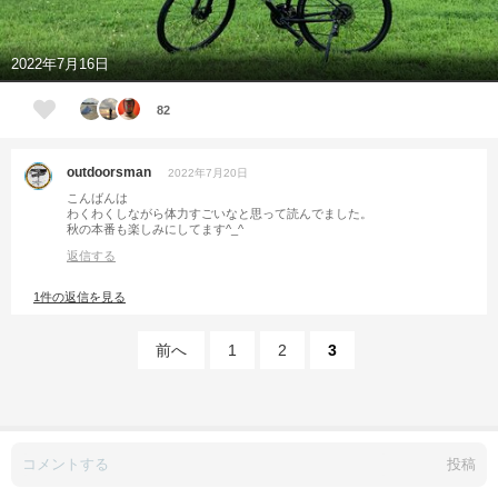
2022年7月16日
82
outdoorsman
2022年7月20日
こんばんは
わくわくしながら体力すごいなと思って読んでました。
秋の本番も楽しみにしてます^_^
返信する
1件の返信を見る
前へ
1
2
3
投稿