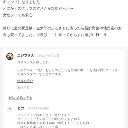
キャンプになりました
とにかくスタッフの皆さんが親切だった〜
女性ソロでも安心
帰りに道の駅足柄・金太郎のふるさとに寄ったら新鮮野菜や地元産のお
肉も売ってました。今度はここに寄ってからまた遊びに行こう
エジプさん
2022年6月26日
コメント失礼致します。
その手のタープは、おしりのところを最初にポールを使わずにダイレクト
で仮ペグダウンすると楽ですよ。
もしくはおしりのポールをできるだけ短くしてから、テンションをかけて
続きを読む
おく。
返信する
そうすれば、あとは前のポールに集中できます。
おしりのポールの高さはあとで調整できますし。
1件の返信を見る
私も風が面倒なときはそうやって設営してます😆
との
2022年6月26日
ソロデビューおめでとうございます🎉
タープって一人で建てるの難しいですよね💦
自分も新幕建てる前はYouTube見まくってました👍
これからも楽しみましょう😊