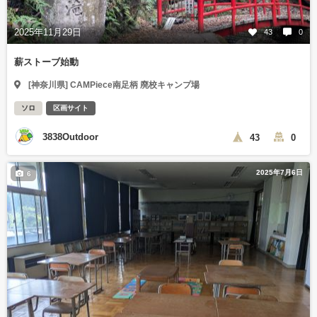
2025年11月29日
43
0
薪ストーブ始動
[神奈川県] CAMPiece南足柄 廃校キャンプ場
ソロ
区画サイト
3838Outdoor
43
0
2025年7月6日
6