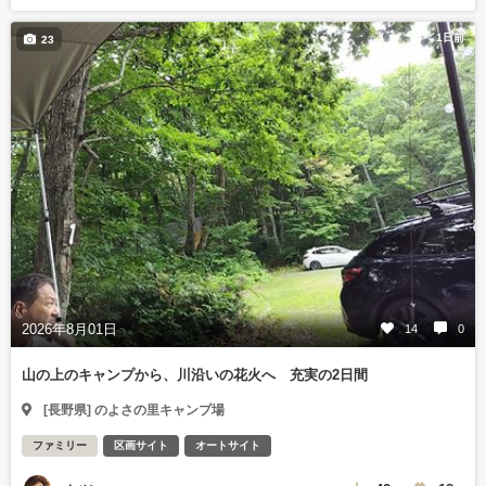
1日前
23
2026年8月01日
14
0
山の上のキャンプから、川沿いの花火へ 充実の2日間
[長野県] のよさの里キャンプ場
ファミリー
区画サイト
オートサイト