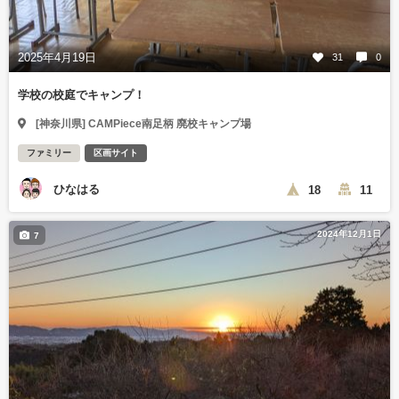
2025年4月19日
31
0
学校の校庭でキャンプ！
[神奈川県] CAMPiece南足柄 廃校キャンプ場
ファミリー
区画サイト
ひなはる
18
11
2024年12月1日
7