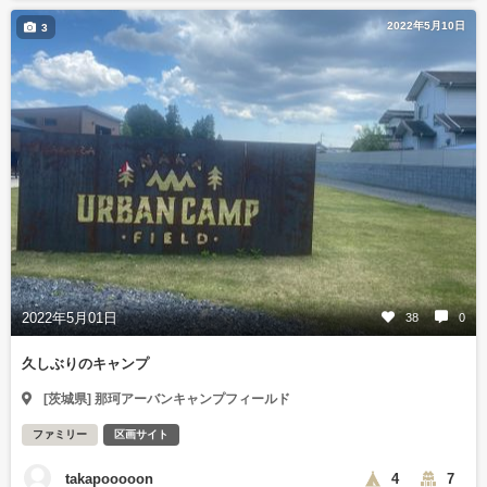
2022年5月10日
3
2022年5月01日
38
0
久しぶりのキャンプ
[茨城県] 那珂アーバンキャンプフィールド
ファミリー
区画サイト
takapooooon
4
7