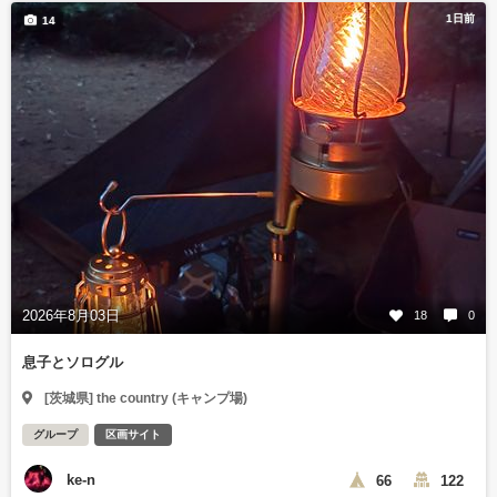
1日前
14
2026年8月03日
18
0
息子とソログル
[茨城県] the country (キャンプ場)
グループ
区画サイト
ke-n
66
122