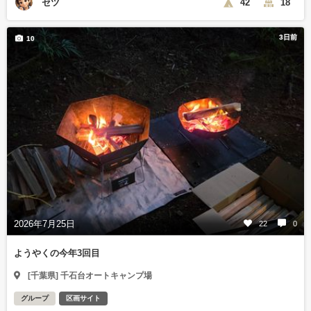
セツ
42
18
3日前
10
2026年7月25日
22
0
ようやくの今年3回目
[千葉県] 千石台オートキャンプ場
グループ
区画サイト