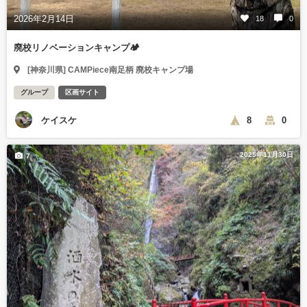
2026年2月14日
18
0
廃校リノベーションキャンプ🏕️
[神奈川県] CAMPiece南足柄 廃校キャンプ場
グループ
区画サイト
ケイスケ
8
0
2025年11月30日
7