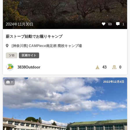
2024年11月30日
69
1
薪ストーブ始動でお籠りキャンプ
[神奈川県] CAMPiece南足柄 廃校キャンプ場
ソロ
区画サイト
3838Outdoor
43
0
2022年12月4日
7