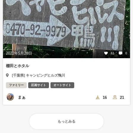
2022年5月28日
61
0
棚田とホタル
[千葉県] キャンピングヒルズ鴨川
ファミリー
区画サイト
オートサイト
まぁ
16
21
もっとみる