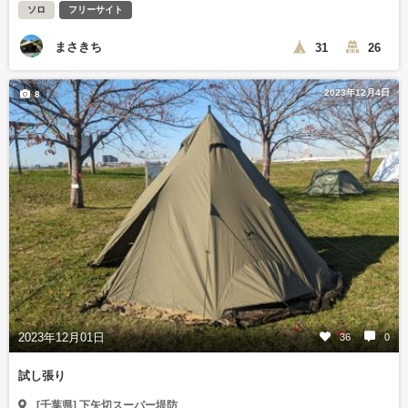
ソロ
フリーサイト
まさきち
31
26
2023年12月4日
8
2023年12月01日
36
0
試し張り
[千葉県] 下矢切スーパー堤防