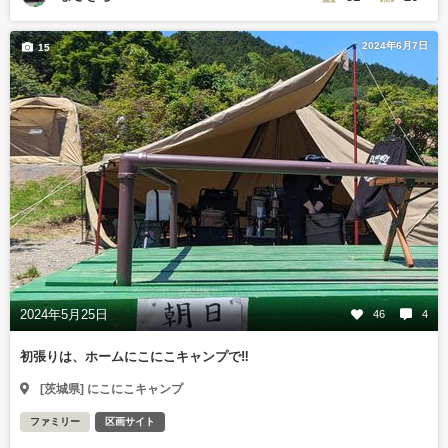
2024年6月7日
15
2024年5月25日
46
4
初張りは、ホームにこにこキャンプで‼️
[茨城県] にこにこキャンプ
ファミリー
区画サイト