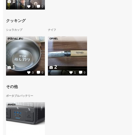
1
3
0
クッキング
シェラカップ
ナイフ
伊豆のぬし釣り
OPINEL
1
2
3
0
1
0
その他
ポータブルバッテリー
ANKER
1