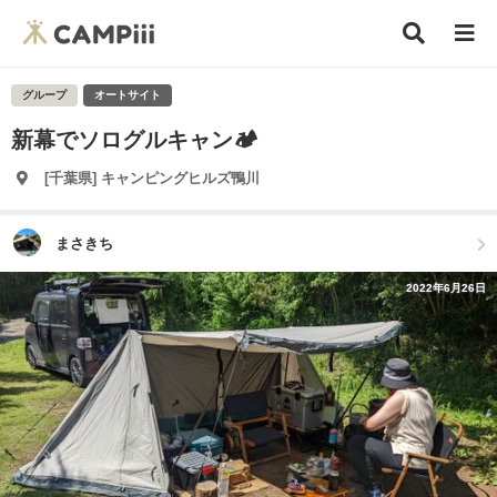
グループ
オートサイト
新幕でソログルキャン🏕
[千葉県] キャンピングヒルズ鴨川
まさきち
2022年6月26日