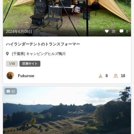
2024年6月08日
35
0
ハイランダーテントのトランスフォーマー
[千葉県] キャンピングヒルズ鴨川
ソロ
区画サイト
Fukurow
8
18
2023年12月3日
32