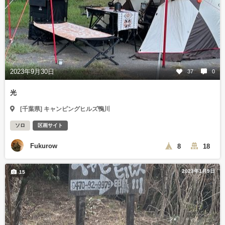
2023年9月30日
37
0
光
[千葉県] キャンピングヒルズ鴨川
ソロ
区画サイト
Fukurow
8
18
2023年1月9日
15