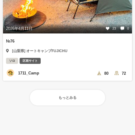
2026年4月11日
23
0
№76
[山梨県] オートキャンプFUJICHU
ソロ
区画サイト
1711_Camp
80
72
もっとみる