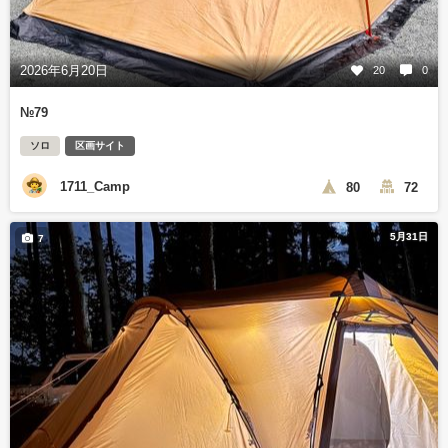
2026年6月20日
20
0
№79
ソロ
区画サイト
1711_Camp
80
72
5月31日
7