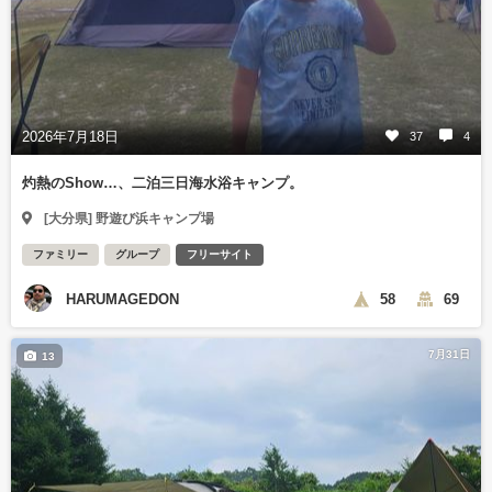
2026年7月18日
37
4
灼熱のShow…、二泊三日海水浴キャンプ。
[大分県] 野遊び浜キャンプ場
ファミリー
グループ
フリーサイト
HARUMAGEDON
58
69
7月31日
13