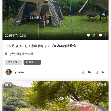
2026年7月19日
27
0
10ヶ月ぶりにして今年初キャンプ🎄⛺🚙は猛暑💦
[大分県] 天空の杜
ファミリー
区画サイト
yokko
16
4
7月29日
9