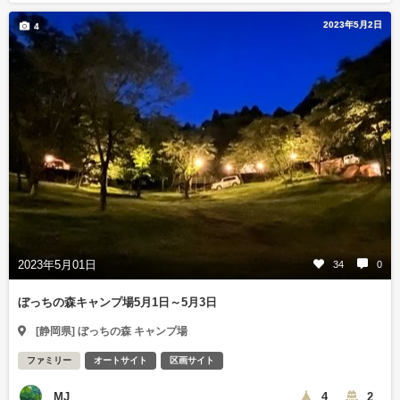
2023年5月2日
4
2023年5月01日
34
0
ぼっちの森キャンプ場5月1日～5月3日
[静岡県] ぼっちの森 キャンプ場
ファミリー
オートサイト
区画サイト
MJ
4
2