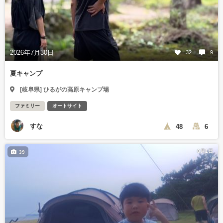
2026年7月30日
32
9
夏キャンプ
[岐阜県] ひるがの高原キャンプ場
ファミリー
オートサイト
すな
48
6
8月1日
39