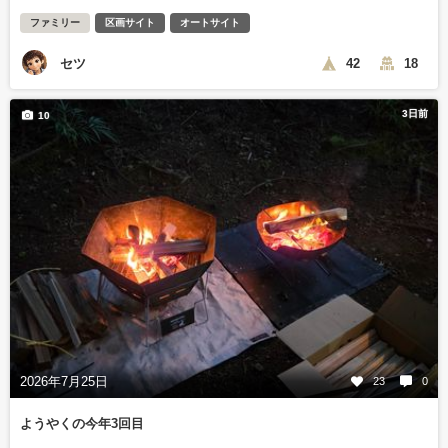
ファミリー
区画サイト
オートサイト
セツ
42
18
3日前
10
2026年7月25日
23
0
ようやくの今年3回目