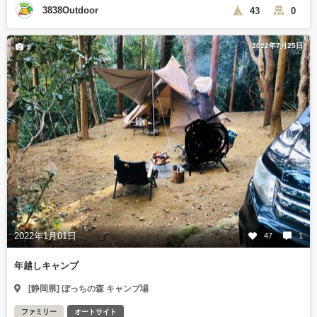
3838Outdoor
43
0
2022年7月25日
5
2022年1月01日
47
1
年越しキャンプ
[静岡県] ぼっちの森 キャンプ場
ファミリー
オートサイト