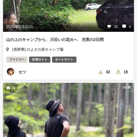
2026年8月01日
15
0
山の上のキャンプから、川沿いの花火へ 充実の2日間
[長野県] のよさの里キャンプ場
ファミリー
区画サイト
オートサイト
セツ
42
18
3日前
26