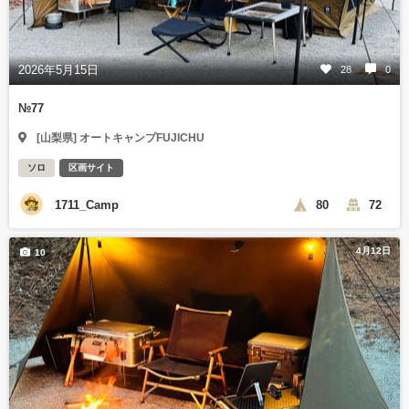
2026年5月15日
28
0
№77
[山梨県] オートキャンプFUJICHU
ソロ
区画サイト
1711_Camp
80
72
4月12日
10