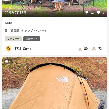
2026年7月18日
22
2
№80
[静岡県] キャンプ・ベアード
ファミリー
区画サイト
1711_Camp
80
72
6月21日
6