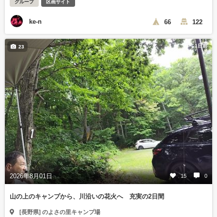
グループ
区画サイト
ke-n
66
122
1日前
23
2026年8月01日
15
0
山の上のキャンプから、川沿いの花火へ 充実の2日間
[長野県] のよさの里キャンプ場