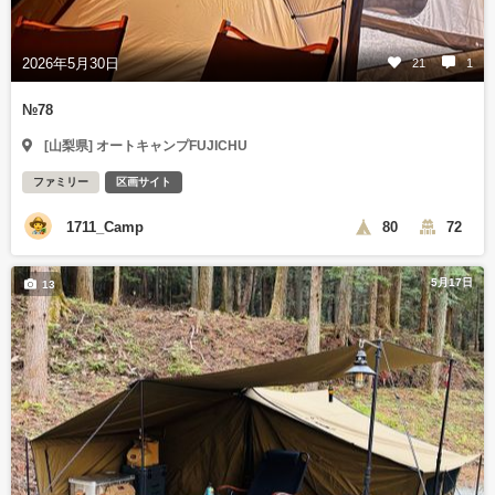
2026年5月30日
21
1
№78
[山梨県] オートキャンプFUJICHU
ファミリー
区画サイト
1711_Camp
80
72
5月17日
13