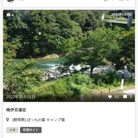
2023年1月8日
4
2022年10月01日
53
0
南伊豆遠征
[静岡県] ぼっちの森 キャンプ場
ソロ
区画サイト