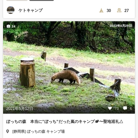
ケトキャンプ
30
27
2022年4月29日
24
2021年5月12日
73
6
ぼっちの森 本当に“ぼっち“だった嵐のキャンプ🏕〜聖地巡礼△
[静岡県] ぼっちの森 キャンプ場