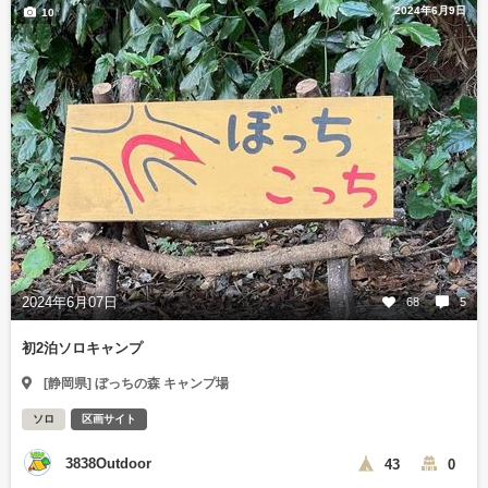
2024年6月9日
10
2024年6月07日
68
5
初2泊ソロキャンプ
[静岡県] ぼっちの森 キャンプ場
ソロ
区画サイト
3838Outdoor
43
0