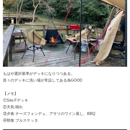
もはや選択基準がデッキになりつつある。
其々のデッキに洗い場が常設してある為GOOD
【メモ】
①Site:Fデッキ
②天気:晴れ
③夕食:チーズフォンデュ、アサリのワイン蒸し、BBQ
④朝食:ブルスケッタ