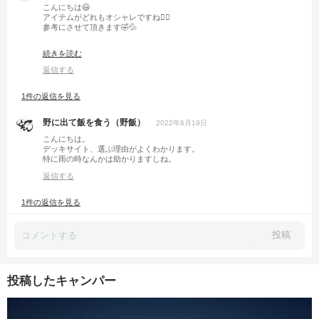
こんにちは😃
アイテムがどれもオシャレですね🙋‍♂️
参考にさせて頂きます🤣💦
天使のいちごとても気になります🍓
続きを読む
返信する
1件の返信を見る
野に出て飯を食う（野飯）
2022年6月19日
こんにちは。
デッキサイト、選ぶ理由がよくわかります。
特に雨の時なんかは助かりますしね。
返信する
1件の返信を見る
投稿
投稿したキャンパー