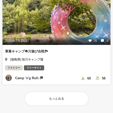
2026年7月29日
31
0
軍幕キャンプ🪖川遊び合戦🏞️
[徳島県] 前川キャンプ場
ファミリー
フリーサイト
Camp 'n'g Roll♪🏁
60
58
もっとみる