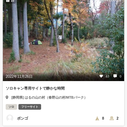
2022年11月27日
10
2022年11月26日
63
0
ソロキャン専用サイトで静かな時間
[静岡県] はるの山の村（春野山の村/MTBパーク）
ソロ
フリーサイト
ボンゴ
8
2