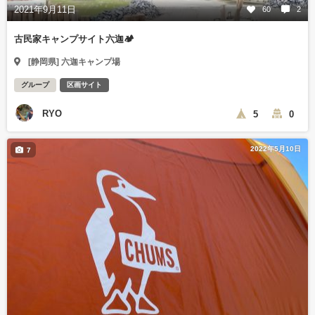
2021年9月11日
60
2
古民家キャンプサイト六迦🏕
[静岡県] 六迦キャンプ場
グループ
区画サイト
RYO
5
0
2022年5月10日
7