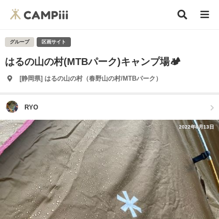
グループ
区画サイト
はるの山の村(MTBパーク)キャンプ場🏕
[静岡県] はるの山の村（春野山の村/MTBパーク）
RYO
2022年6月13日