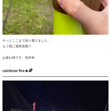
やっとここまで辿り着けました…
もう既に瀕死状態🫥
お疲れ様です、乾杯🍻
rainbow fire🔥🌈