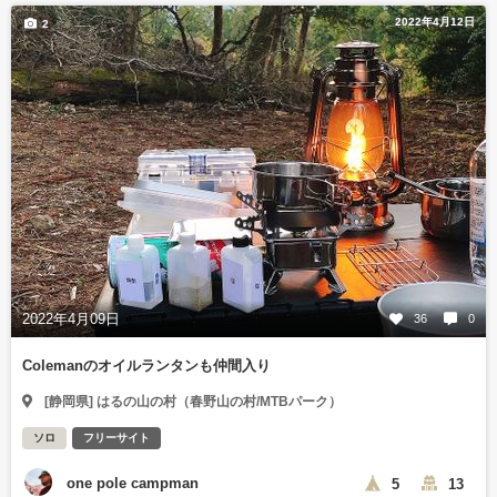
2022年4月12日
2
2022年4月09日
36
0
Colemanのオイルランタンも仲間入り
[静岡県] はるの山の村（春野山の村/MTBパーク）
ソロ
フリーサイト
one pole campman
5
13