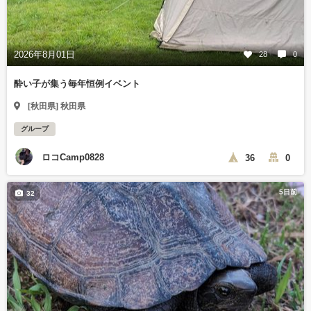
2026年8月01日
28
0
酔い子が集う毎年恒例イベント
[秋田県] 秋田県
グループ
ロコCamp0828
36
0
5日前
32