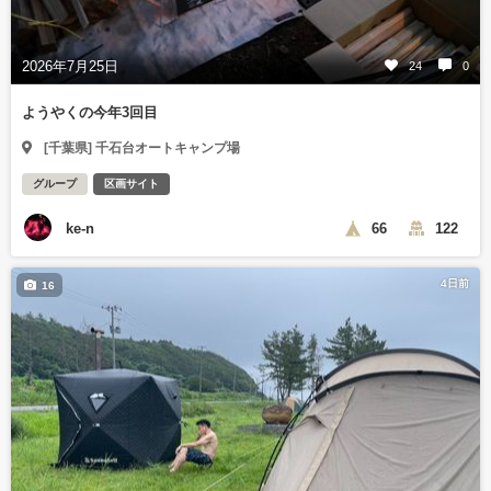
2026年7月25日
24
0
ようやくの今年3回目
[千葉県] 千石台オートキャンプ場
グループ
区画サイト
ke-n
66
122
4日前
16