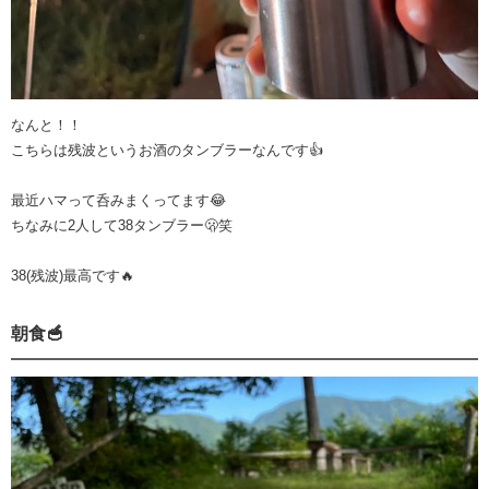
なんと！！
こちらは残波というお酒のタンブラーなんです👍
最近ハマって呑みまくってます😂
ちなみに2人して38タンブラー🫢笑
38(残波)最高です🔥
朝食🥣