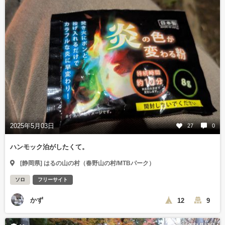
2025年5月03日
27
0
ハンモック泊がしたくて。
[静岡県] はるの山の村（春野山の村/MTBパーク）
ソロ
フリーサイト
かず
12
9