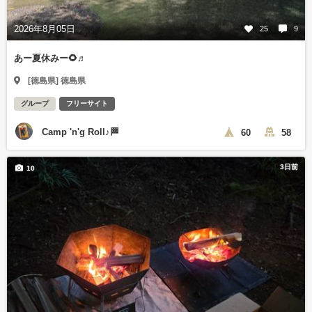
2026年8月05日
25
9
あー夏休みー🌻♬
[徳島県] 徳島県
グループ
フリーサイト
Camp 'n'g Roll♪🏁
60
58
3日前
10