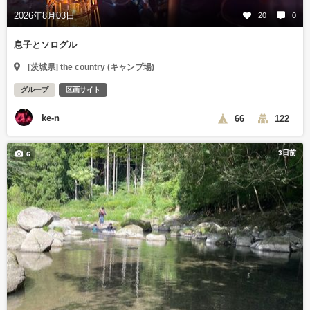
2026年8月03日
20
0
息子とソログル
[茨城県] the country (キャンプ場)
グループ
区画サイト
ke-n
66
122
3日前
6