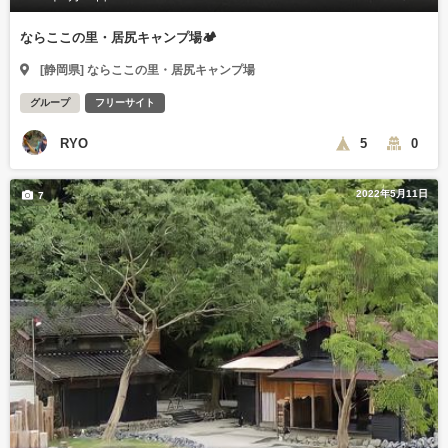
ならここの里・居尻キャンプ場🏕
[静岡県] ならここの里・居尻キャンプ場
グループ
フリーサイト
RYO
5
0
2022年5月11日
7