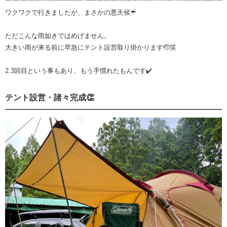
ワクワクで行きましたが、まさかの悪天候☔︎
ただこんな雨如きではめげません。
大きい雨が来る前に早急にテント設営取り掛かります🫡笑
2.3回目という事もあり、もう手慣れたもんです✔️
テント設営・諸々完成👏