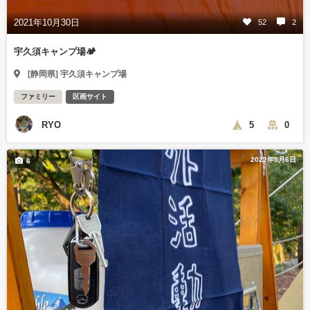
2021年10月30日
52
2
宇久須キャンプ場🏕
[静岡県] 宇久須キャンプ場
ファミリー
区画サイト
RYO
5
0
2022年5月6日
6