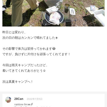
昨日とは変わり、
次の日の朝はカンカンで晴れてました☀️
その影響で体力は皆持ってかれます😂
ですが、負けずに片付けを頑張ってくれてます！
今回は雨天キャンプだったけど、
着いてきてくれてありがとう☺️
次は真夏キャンプへ！
28Can
2022年7月5日
rainbow fire🔥🌈