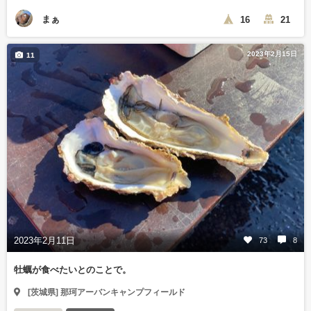
まぁ
16
21
2023年2月15日
11
2023年2月11日
73
8
牡蠣が食べたいとのことで。
[茨城県] 那珂アーバンキャンプフィールド