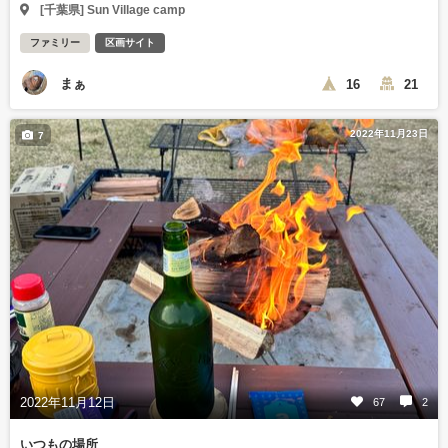
[千葉県] Sun Village camp
ファミリー
区画サイト
まぁ
16
21
2022年11月23日
7
2022年11月12日
67
2
いつもの場所