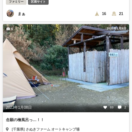
ファミリー
区画サイト
まぁ
16
21
2023年1月9日
5
2023年1月08日
69
2
念願の檜風呂っ…！！
[千葉県] さぬきファーム オートキャンプ場