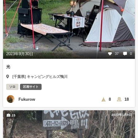
2023年9月30日
37
0
光
[千葉県] キャンピングヒルズ鴨川
ソロ
区画サイト
Fukurow
8
18
2023年1月9日
15