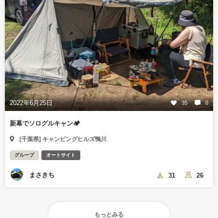
2022年6月25日
35
0
新幕でソログルキャン🏕
[千葉県] キャンピングヒルズ鴨川
グループ
オートサイト
まさきち
31
26
もっとみる