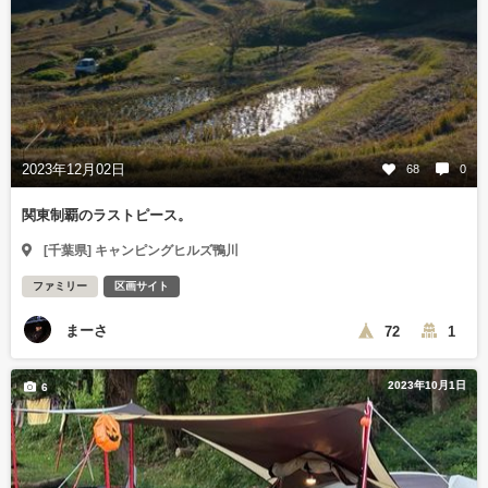
2023年12月02日
68
0
関東制覇のラストピース。
[千葉県] キャンピングヒルズ鴨川
ファミリー
区画サイト
まーさ
72
1
2023年10月1日
6