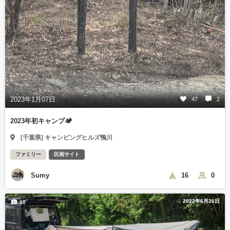
2023年1月07日
47
2
2023年初キャンプ🏕
[千葉県] キャンピングヒルズ鴨川
ファミリー
区画サイト
Sumy
16
0
2022年6月26日
10