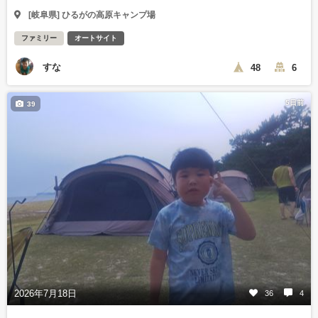
[岐阜県] ひるがの高原キャンプ場
ファミリー
オートサイト
すな
48
6
5日前
39
2026年7月18日
36
4