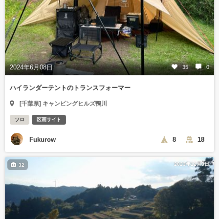
2024年6月08日
35
0
ハイランダーテントのトランスフォーマー
[千葉県] キャンピングヒルズ鴨川
ソロ
区画サイト
Fukurow
8
18
2023年12月3日
32