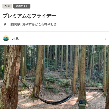
ソロ
区画サイト
プレミアムなフライデー
[福岡県] おやすみどころ峰やしき
水鬼