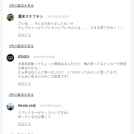
1件の返信を見る
週末スナフキン
2022年5月30日
プレ金。。そんなのありましたね！w
そしてちゃっかりプレキンにプレモルとは。。。できる男ですね！！！
返信する
1件の返信を見る
IZUIZU
2022年5月30日
水蒸気炊飯ってちょっと興味あるんだけど、俺の持ってるクッカーで実現
出来るのかな～
まぁ米はほとんど食べないけど、いつかやってみたいと思ってます。
ちなみに私もたけのこの里派です!
返信する
2件の返信を見る
hirata seiji
2022年5月30日
リフレクターがカッコいいですね。
持っているのは重くて
返信する