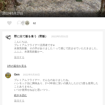
2022年5月27日
62
野に出て飯を食う（野飯）
2022年5月31日
こんにちは。
プレミアムフライデー活用者ですw
水蒸気炊飯、その手がありました！って感じで読ませていただきました。
ふふふ、水蒸気炊飯かー。
返信する
1件の返信を見る
Gen
2022年5月30日
プレミアムフライデー、そんなのありましたね。
ハンモック泊に興味あり、2〜3年前に安いの購入したけど1度も使用した
ことありません。
いつか使用せねばと思いつつ…
戦闘飯盒、6/2にリベンジで何とかゲットしたいと目論んでます！
続きを読む
返信する