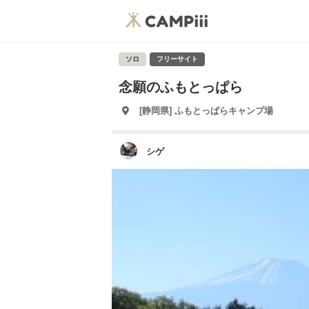
ソロ
フリーサイト
念願のふもとっぱら
[静岡県] ふもとっぱらキャンプ場
シゲ