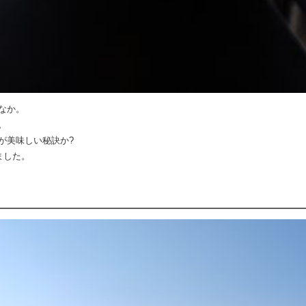
なか。
。
が美味しい秘訣か?
ました。