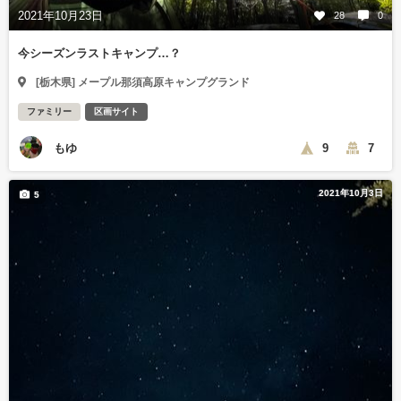
2021年10月23日
28
0
今シーズンラストキャンプ…？
[栃木県] メープル那須高原キャンプグランド
ファミリー
区画サイト
もゆ
9
7
2021年10月3日
5