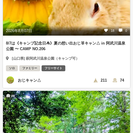
2026年8月07日
18
0
8/7は《キャンプ記念日⛺️》夏の想い出おじ🐰キャン△ in 阿武川温泉
公園 〜 CAMP NO.206
[山口県] 萩阿武川温泉公園（キャンプ可）
ソロ
ファミリー
フリーサイト
おじキャン△
211
74
1日前
26