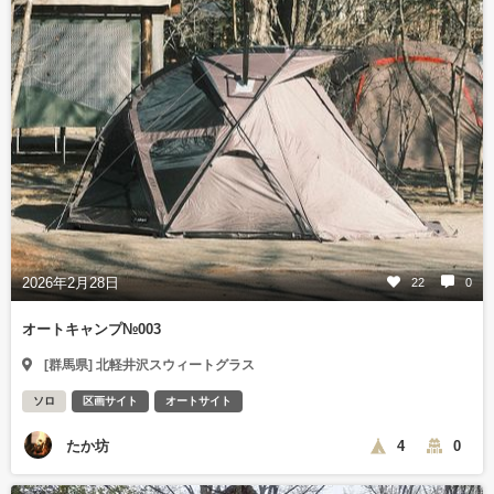
2026年2月28日
22
0
オートキャンプ№003
[群馬県] 北軽井沢スウィートグラス
ソロ
区画サイト
オートサイト
たか坊
4
0