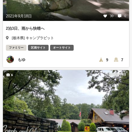
2021年9月18日
30
0
2泊3日、雨から快晴へ
[栃木県] キャンプラビット
ファミリー
区画サイト
オートサイト
もゆ
9
7
2021年9月5日
6