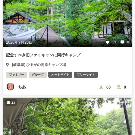
2026年7月25日
33
6
記念すべき初ファミキャンに同行キャンプ
[岐阜県] ひるがの高原キャンプ場
ファミリー
グループ
オートサイト
フリーサイト
ちあ
63
0
4日前
23