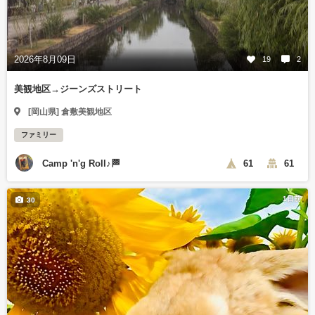
2026年8月09日
19
2
美観地区→ジーンズストリート
[岡山県] 倉敷美観地区
ファミリー
Camp 'n'g Roll♪🏁
61
61
1日前
30