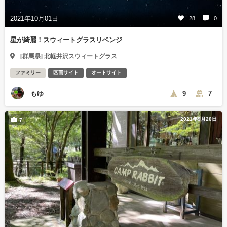
2021年10月01日
28
0
星が綺麗！スウィートグラスリベンジ
[群馬県] 北軽井沢スウィートグラス
ファミリー
区画サイト
オートサイト
もゆ
9
7
2021年9月20日
7