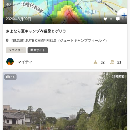
2026年8月09日
9
0
さよなら夏キャンプ⛺️猛暑とゲリラ
[群馬県] JUTE CAMP FIELD（ジュートキャンプフィールド）
ファミリー
区画サイト
マイティ
32
21
22時間前
14