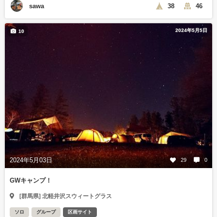
sawa
38
46
2024年5月5日
10
2024年5月03日
29
0
GWキャンプ！
[群馬県] 北軽井沢スウィートグラス
ソロ
グループ
区画サイト