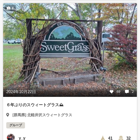
2024年10月22日
8
2024年10月22日
69
2
６年ぶりのスウィートグラス⛰️
[群馬県] 北軽井沢スウィートグラス
グループ
y_y
41
32