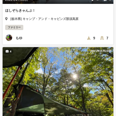
ほしぞらきゃんぷ！
[栃木県] キャンプ・アンド・キャビンズ那須高原
ファミリー
もゆ
9
7
2021年10月24日
4