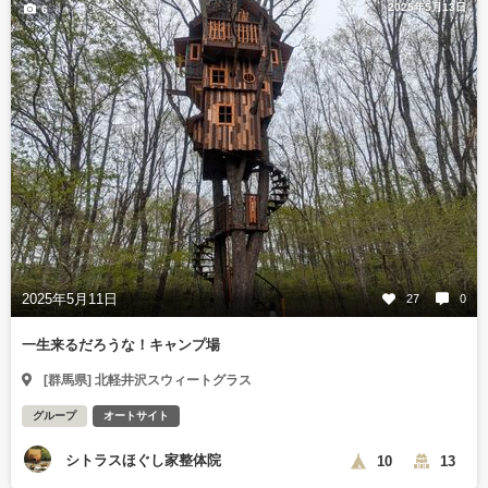
2025年5月13日
6
2025年5月11日
27
0
一生来るだろうな！キャンプ場
[群馬県] 北軽井沢スウィートグラス
グループ
オートサイト
シトラスほぐし家整体院
10
13