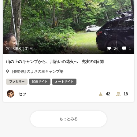
2026年8月01日
24
1
山の上のキャンプから、川沿いの花火へ 充実の2日間
[長野県] のよさの里キャンプ場
ファミリー
区画サイト
オートサイト
セツ
42
18
もっとみる