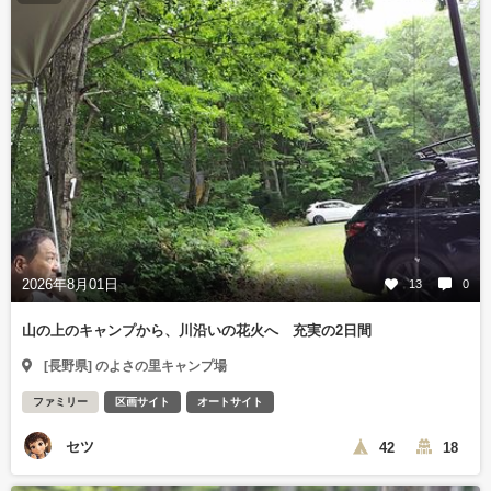
2026年8月01日
13
0
山の上のキャンプから、川沿いの花火へ 充実の2日間
[長野県] のよさの里キャンプ場
ファミリー
区画サイト
オートサイト
セツ
42
18