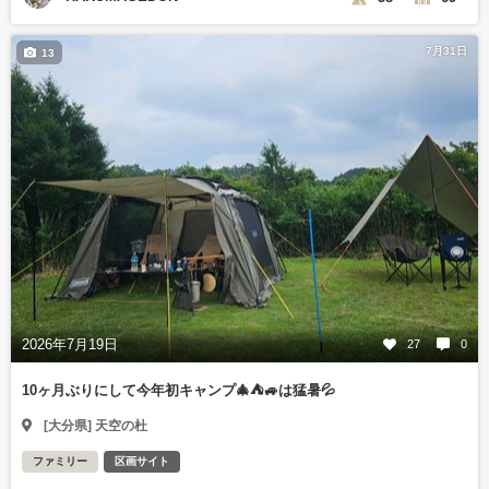
7月31日
13
2026年7月19日
27
0
10ヶ月ぶりにして今年初キャンプ🎄⛺🚙は猛暑💦
[大分県] 天空の杜
ファミリー
区画サイト