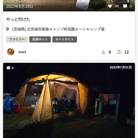
2022年8月19日
43
0
やっと行けた
[茨城県] 北茨城市家族キャンプ村花園オートキャンプ場
ファミリー
区画サイト
オートサイト
nori
8
12
2022年7月31日
3