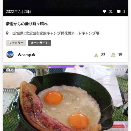
2022年7月26日
31
2
豪雨からの曇り時々晴れ
[茨城県] 北茨城市家族キャンプ村花園オートキャンプ場
ファミリー
オートサイト
⛺camp⛺
23
15
2022年5月9日
2