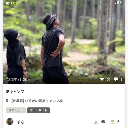
3日前
26
2026年7月30日
30
9
夏キャンプ
[岐阜県] ひるがの高原キャンプ場
ファミリー
オートサイト
すな
48
6