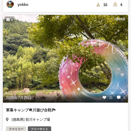
yokko
16
4
7月29日
9
2026年7月29日
31
0
軍幕キャンプ🪖川遊び合戦🏞️
[徳島県] 前川キャンプ場
ファミリー
フリーサイト