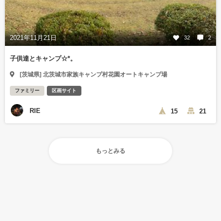
2021年11月21日
32
2
子供達とキャンプ☆*。
[茨城県] 北茨城市家族キャンプ村花園オートキャンプ場
ファミリー
区画サイト
RIE
15
21
もっとみる