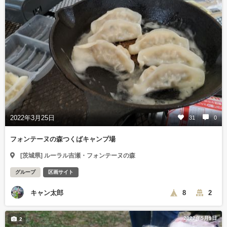
2022年3月25日
31
0
フォンテーヌの森つくばキャンプ場
[茨城県] ルーラル吉瀬・フォンテーヌの森
グループ
区画サイト
キャン太郎
8
2
2022年5月9日
2