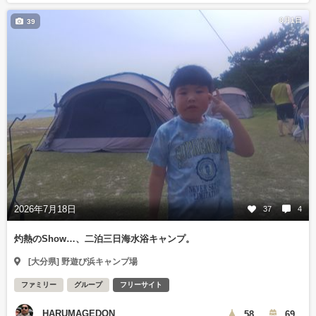
8月1日
39
2026年7月18日
37
4
灼熱のShow…、二泊三日海水浴キャンプ。
[大分県] 野遊び浜キャンプ場
ファミリー
グループ
フリーサイト
HARUMAGEDON
58
69