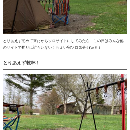
とりあえず初めて来たからソロサイトにしてみたら…この日はみんな他
のサイトで周りは誰もいない！ちょい完ソロ気分✌︎('ω'✌︎ )
とりあえず乾杯！