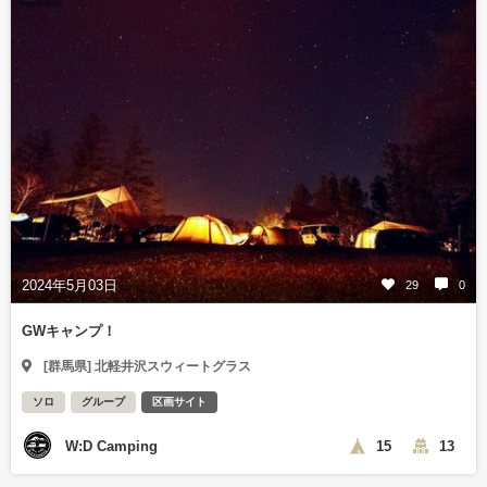
2024年5月03日
29
0
GWキャンプ！
[群馬県] 北軽井沢スウィートグラス
ソロ
グループ
区画サイト
W:D Camping
15
13