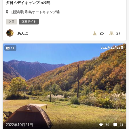
夕日△デイキャンプin和島
[新潟県] 和島オートキャンプ場
ソロ
区画サイト
あんこ
25
27
2022年11月18日
12
2022年10月21日
89
11