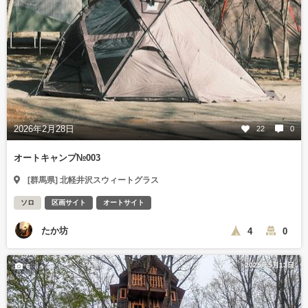
2026年2月28日
22
0
オートキャンプ№003
[群馬県] 北軽井沢スウィートグラス
ソロ
区画サイト
オートサイト
たか坊
4
0
2025年5月13日
6