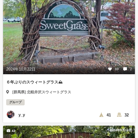
2024年10月22日
69
2
６年ぶりのスウィートグラス⛰️
[群馬県] 北軽井沢スウィートグラス
グループ
y_y
41
32
2024年9月16日
42