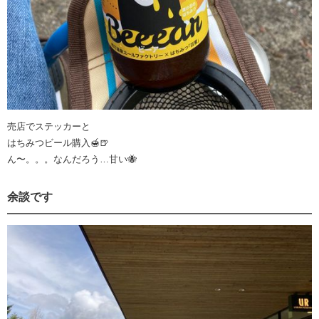
売店でステッカーと
はちみつビール購入🍯🍺
ん〜。。。なんだろう…甘い🐝
余談です