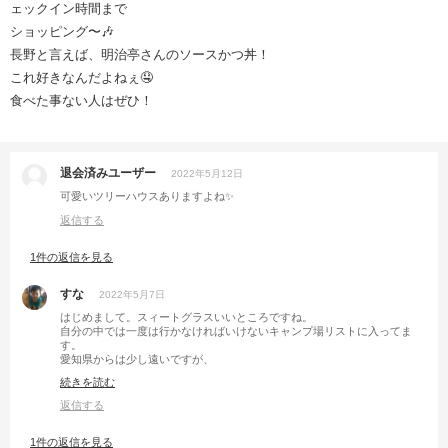
ェックイン時間まで
ショッピング〜🎶
長野と言えば、明治亭さんのソースかつ丼！
これ好きなんだよねぇ🤤
食べた事ない人はぜひ！
退会済みユーザー
2022年5月12日
可愛いツリーハウスありますよね✨
返信する
1件の返信を見る
すな
2022年5月7日
はじめまして。スィートグラスいいところですね。
自分の中では一度は行かなければいけないキャンプ場リストに入ってま
す。
愛知県からは少し遠いですが、
新幹線で東京経由長野新幹線でソロなんか企んでます。
続きを読む
返信する
1件の返信を見る