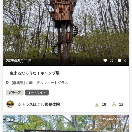
2025年5月11日
27
0
一生来るだろうな！キャンプ場
[群馬県] 北軽井沢スウィートグラス
グループ
オートサイト
シトラスほぐし家整体院
10
13
2024年10月22日
8