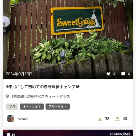
2024年9月13日
31
0
4年目にして初めての県外遠征キャンプ🏕️
[群馬県] 北軽井沢スウィートグラス
ソロ
オートサイト
フリーサイト
sawa
38
46
2024年5月5日
10