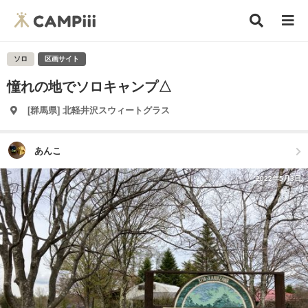
ソロ
区画サイト
憧れの地でソロキャンプ△
[群馬県] 北軽井沢スウィートグラス
あんこ
2022年5月3日