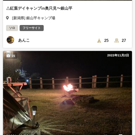
△紅葉デイキャンプin奥只見〜銀山平
[新潟県] 銀山平キャンプ場
ソロ
フリーサイト
あんこ
25
27
2022年11月2日
15