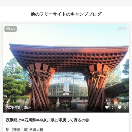
他のフリーサイトのキャンプブログ
8分前
53
2026年8月05日
0
0
夜勤明け⇛石川県⇛神奈川県に即戻って野るの巻
[神奈川県] 角田大橋