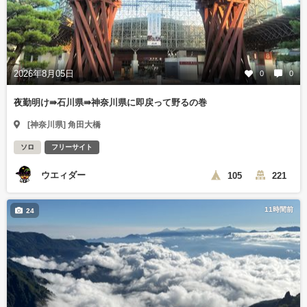
2026年8月05日
0
0
夜勤明け⇛石川県⇛神奈川県に即戻って野るの巻
[神奈川県] 角田大橋
ソロ
フリーサイト
ウエィダー
105
221
11時間前
24