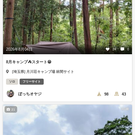
2026年8月04日
24
0
8月キャンプ⛺️スタート😁
[埼玉県] 月川荘キャンプ場 林間サイト
ソロ
フリーサイト
ぼっちオヤジ
98
43
3日前
21