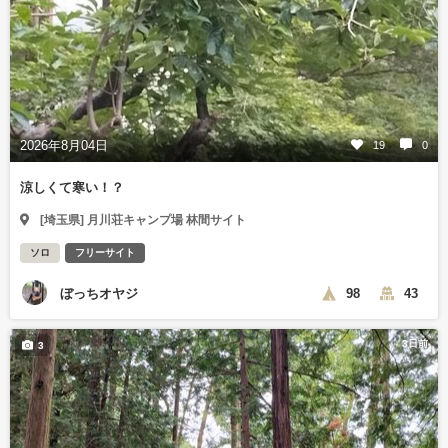
2026年8月04日
19
0
涼しくて寒い！？
[埼玉県] 月川荘キャンプ場 林間サイト
ソロ
フリーサイト
ぼっちオヤジ
98
43
3日前
3