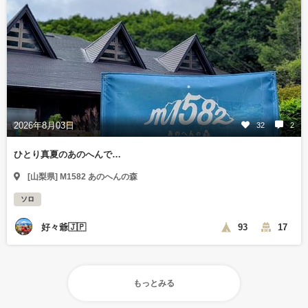
2026年8月03日
32
2
ひとり真夏のあのへんで…
[山梨県] M1582 あのへんの森
ソロ
好々爺🇯🇵
93
17
もっとみる