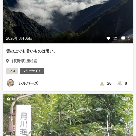
2026年8月06日
12
1
雲の上でも暑いものは暑い。
[長野県] 唐松岳
ソロ
フリーサイト
シルバーズ
26
8
2日前
10