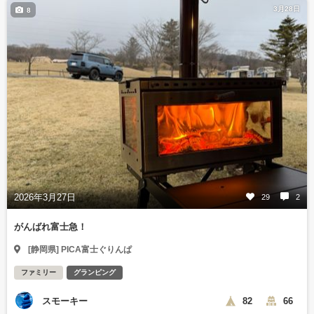
3月28日
8
2026年3月27日
29
2
がんばれ富士急！
[静岡県] PICA富士ぐりんぱ
ファミリー
グランピング
スモーキー
82
66