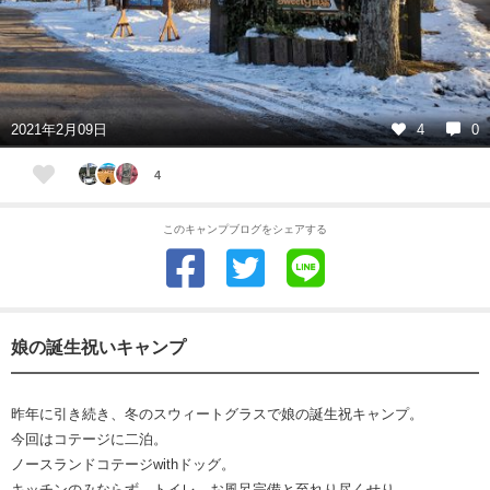
2021年2月09日
4
0
4
このキャンプブログをシェアする
娘の誕生祝いキャンプ
昨年に引き続き、冬のスウィートグラスで娘の誕生祝キャンプ。
今回はコテージに二泊。
ノースランドコテージwithドッグ。
キッチンのみならず、トイレ、お風呂完備と至れり尽くせり。