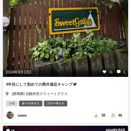
2024年9月13日
31
0
4年目にして初めての県外遠征キャンプ🏕️
[群馬県] 北軽井沢スウィートグラス
ソロ
オートサイト
フリーサイト
sawa
38
46
2024年5月5日
10