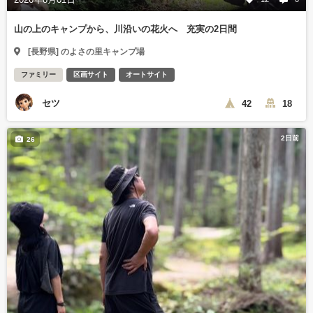
山の上のキャンプから、川沿いの花火へ 充実の2日間
[長野県] のよさの里キャンプ場
ファミリー
区画サイト
オートサイト
セツ
42
18
2日前
26