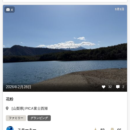
3月1日
4
2026年2月28日
32
2
花粉
[山梨県] PICA富士西湖
ファミリー
グランピング
スモーキー
82
66