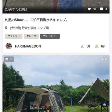
2026年7月18日
37
4
灼熱のShow…、二泊三日海水浴キャンプ。
[大分県] 野遊び浜キャンプ場
ファミリー
グループ
フリーサイト
HARUMAGEDON
58
69
6日前
13