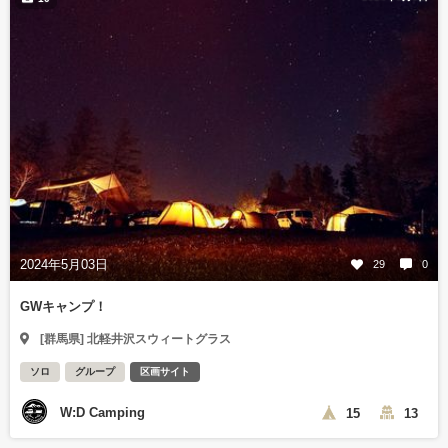
2024年5月03日
29
0
GWキャンプ！
[群馬県] 北軽井沢スウィートグラス
ソロ
グループ
区画サイト
W:D Camping
15
13