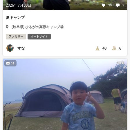
2026年7月30日
30
9
夏キャンプ
[岐阜県] ひるがの高原キャンプ場
ファミリー
オートサイト
すな
48
6
6日前
39