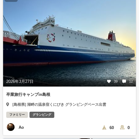
2026年3月27日
39
12
卒業旅行キャンプin島根
[島根県] 湖畔の温泉宿くにびき グランピングベース出雲
ファミリー
グランピング
Ao
60
0