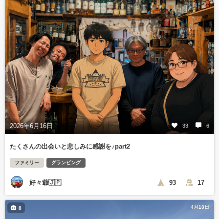
2026年6月16日
33
6
たくさんの出会いと悲しみに感謝を♪part2
ファミリー
グランピング
好々爺🇯🇵
93
17
4月18日
8