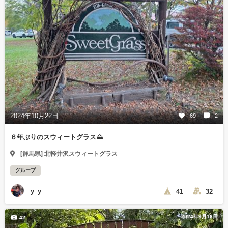
2024年10月22日
69
2
６年ぶりのスウィートグラス⛰️
[群馬県] 北軽井沢スウィートグラス
グループ
y_y
41
32
2024年9月16日
42