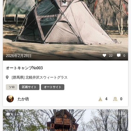
2026年2月28日
22
0
オートキャンプ№003
[群馬県] 北軽井沢スウィートグラス
ソロ
区画サイト
オートサイト
たか坊
4
0
2025年5月13日
6