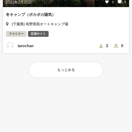
2021年2月21日
3
0
冬キャンプ（ポカポカ陽気）
[千葉県] 有野実苑オートキャンプ場
ファミリー
区画サイト
tarochan
2
0
もっとみる