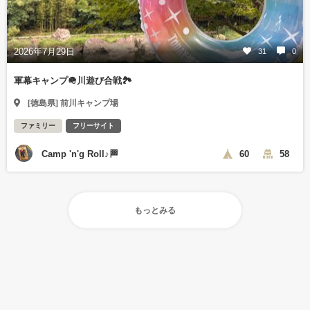
2026年7月29日
31
0
軍幕キャンプ🪖川遊び合戦🏞️
[徳島県] 前川キャンプ場
ファミリー
フリーサイト
Camp 'n'g Roll♪🏁
60
58
もっとみる