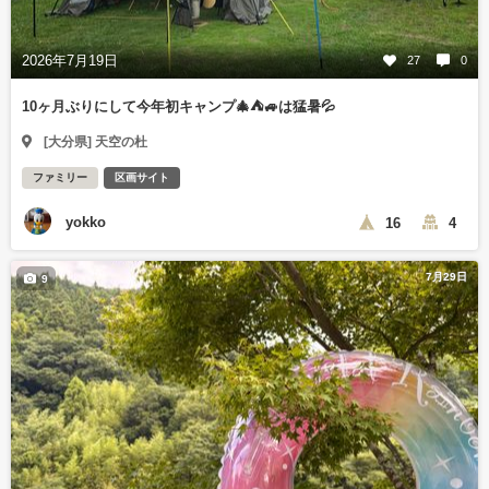
2026年7月19日
27
0
10ヶ月ぶりにして今年初キャンプ🎄⛺🚙は猛暑💦
[大分県] 天空の杜
ファミリー
区画サイト
yokko
16
4
7月29日
9