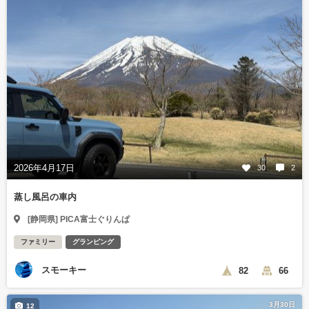
2026年4月17日
30
2
蒸し風呂の車内
[静岡県] PICA富士ぐりんぱ
ファミリー
グランピング
スモーキー
82
66
3月30日
12