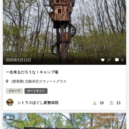
2025年5月11日
27
0
一生来るだろうな！キャンプ場
[群馬県] 北軽井沢スウィートグラス
グループ
オートサイト
シトラスほぐし家整体院
10
13
2024年10月22日
8