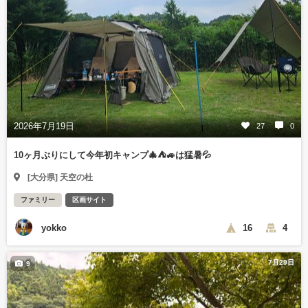
2026年7月19日
27
0
10ヶ月ぶりにして今年初キャンプ🎄⛺🚙は猛暑💦
[大分県] 天空の杜
ファミリー
区画サイト
yokko
16
4
7月29日
9