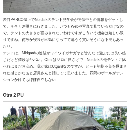
渋谷PARCO屋上でNordiskのテント見学会が開催中との情報をゲットし
て、そそくさ覗きに行きました。いつもWebや写真で見ているだけなの
で、テントの大きさが掴みきれないわけですがこういう機会は嬉しい限
りですね。何故か寝袋が50%になってて危うく買いそうになる罠もあっ
たり。
テントは、Midgardの連結がワイワイガヤガヤと皆んなで遊ぶには良い感
じだけど値段はヤバい。Otra はソロに良さげで、Nordiskの他テントに比
べればまだお安め。我が家はUtgardなのですが、どーも初期不良を摑まさ
れた感じかなぁと店員さんと話してて思いました。四隅のポールがテン
ションかけてもほぼ自立しない…
Otra 2 PU