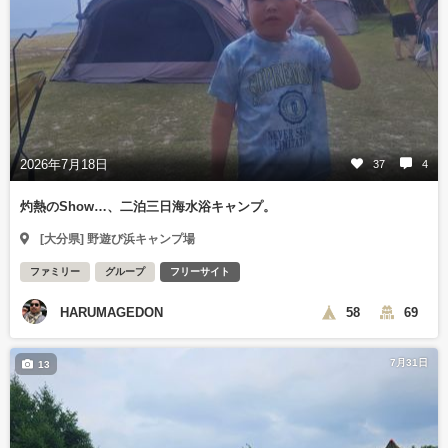
2026年7月18日
37
4
灼熱のShow…、二泊三日海水浴キャンプ。
[大分県] 野遊び浜キャンプ場
ファミリー
グループ
フリーサイト
HARUMAGEDON
58
69
7月31日
13