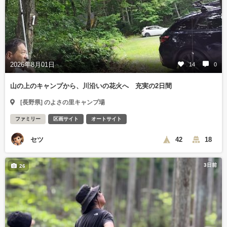
2026年8月01日
14
0
山の上のキャンプから、川沿いの花火へ 充実の2日間
[長野県] のよさの里キャンプ場
ファミリー
区画サイト
オートサイト
セツ
42
18
3日前
26