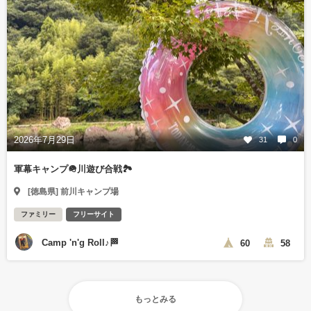
2026年7月29日
31
0
軍幕キャンプ🪖川遊び合戦🏞️
[徳島県] 前川キャンプ場
ファミリー
フリーサイト
Camp 'n'g Roll♪🏁
60
58
もっとみる