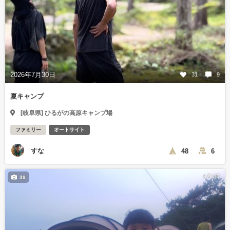
2026年7月30日
31
9
夏キャンプ
[岐阜県] ひるがの高原キャンプ場
ファミリー
オートサイト
すな
48
6
8月1日
39